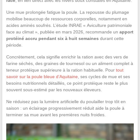
race
, en lien direct avec les hivers doux constatés en Aquitaine.
Une mue prolongée fatigue la poule. La repousse du plumage
mobilise beaucoup de ressources corporelles, notamment en
acides aminés soufrés. L’étude INRAE « Aviculture patrimoniale
face au climat », publiée en mars 2026, recommande un
apport
protéiné accru pendant six à huit semaines
durant cette
période.
Concrètement, cela signifie enrichir la ration avec des vers de
farine séchés, des graines de tournesol ou un aliment complet à
teneur protéique supérieure à la ration habituelle. Pour
tout
savoir sur la poule bleue d’Aquitaine
, ses cycles de mue et ses
besoins nutritionnels détaillés, ce point protéique reste le plus
souvent sous-estimé par les nouveaux éleveurs.
Ne réduisez pas la lumière artificielle du poulailler trop tôt en
saison : un éclairage progressivement réduit aide la poule à
terminer sa mue avant les premières nuits froides.