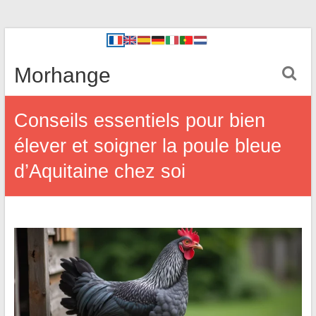
Morhange
Conseils essentiels pour bien
élever et soigner la poule bleue
d’Aquitaine chez soi