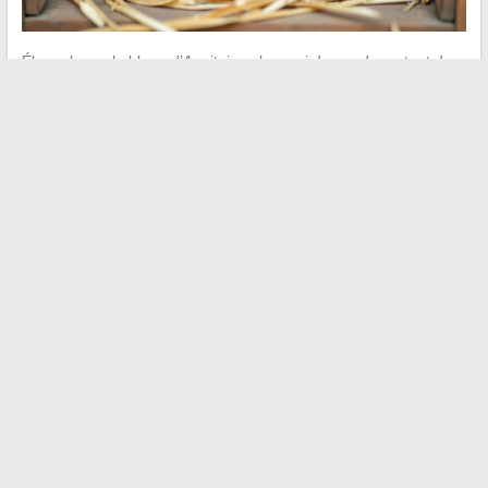
Élever la poule bleue d’Aquitaine chez soi demande surtout de
respecter ses cycles naturels et son besoin de sol
. La mue
tardive, la sensibilité à l’humidité et l’exigence d’un parcours
extérieur sont les trois points qui font la différence entre une
poule en forme et une poule qui décline.
Adapter sa ration protéique en période de mue et garantir un
espace de grattage quotidien suffisent, dans la majorité des cas,
à maintenir un petit cheptel en bonne santé sur plusieurs
années.
←
Comment participer à une course cycliste sans licence
FFC ni inscription en club ?
Découvrir le dingo australien en Australie : mode de vie,
habitat et protection
→