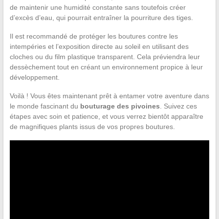
de maintenir une humidité constante sans toutefois créer
d’excès d’eau, qui pourrait entraîner la pourriture des tiges.
Il est recommandé de protéger les boutures contre les
intempéries et l’exposition directe au soleil en utilisant des
cloches ou du film plastique transparent. Cela préviendra leur
dessèchement tout en créant un environnement propice à leur
développement.
Voilà ! Vous êtes maintenant prêt à entamer votre aventure dans
le monde fascinant du
bouturage des pivoines
. Suivez ces
étapes avec soin et patience, et vous verrez bientôt apparaître
de magnifiques plants issus de vos propres boutures.