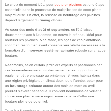
Le choix du moment idéal pour
bouturer pivoines
est une étape
essentielle dans le processus de multiplication de cette plante
majestueuse. En effet, la réussite du bouturage des pivoines
dépend largement du
timing choisi
.
Au cœur des
mois d’août et septembre
, où l’été laisse
doucement place à l’automne, se trouve le créneau idéal pour
bouturer les pivoines. À ce stade, les tiges de ces plantations
sont matures tout en ayant conservé leur vitalité nécessaire à la
formation d’un
nouveau système racinaire
robuste sur chaque
bouture.
Néanmoins, selon certain jardiniers experts et passionnés par
ces ‘reines-des-rosiers’, un deuxième créneau opportun peut
également être envisagé au printemps. Si vous habitez dans
une région privilégiant un climat doux toute l’année, opter pour
un
bouturage précoce
autour des mois de mars ou avril
pourrait s’avérer bénéfique. Il convient néanmoins de veiller à
choisir une
plante mère vigoureuse
capable d’offrir une
bouture pleine de potentiel.
Toutefois il convient toujours d’être prudent : les pratiques