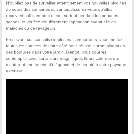
N’oubliez pas de surveiller attentivement vos nouvelles pivoines
au cours des semaines suivantes. Assurez-vous qu’elles
reçoivent suffisamment d’eau, surtout pendant les périodes
sèches, et vérifiez régulièrement l’apparition éventuelle de
maladies ou de ravageurs.
En suivant ces conseils simples mais importants, vous mettez
toutes les chances de votre côté pour réussir la transplantation
des boutures dans votre jardin. Bientôt, vous pourrez
contempler avec fierté leurs magnifiques fleurs colorées qui
ajouteront une touche d’élégance et de beauté à votre paysage
extérieur.