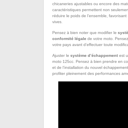
chicaneries ajustables ou encore des matér
caractéristiques permettent non seulemen
réduire le poids de l’ensemble, favorisant 
vives.
Pensez à bien noter que modifier le
syst
conformité légale
de votre moto. Pensez à
votre pays avant d’effectuer toute modific
Ajuster le
système d’échappement
est u
moto 125cc. Pensez à bien prendre en co
et de l’installation du nouvel échappemen
profiter pleinement des performances amél