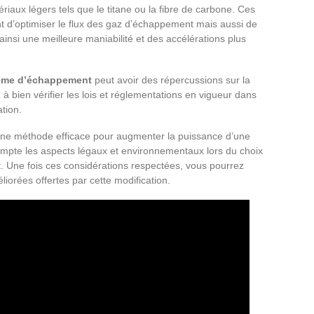
iaux légers tels que le titane ou la fibre de carbone. Ces
t d’optimiser le flux des gaz d’échappement mais aussi de
ainsi une meilleure maniabilité et des accélérations plus
ème d’échappement
peut avoir des répercussions sur la
 bien vérifier les lois et réglementations en vigueur dans
ation.
ne méthode efficace pour augmenter la puissance d’une
mpte les aspects légaux et environnementaux lors du choix
t. Une fois ces considérations respectées, vous pourrez
iorées offertes par cette modification.