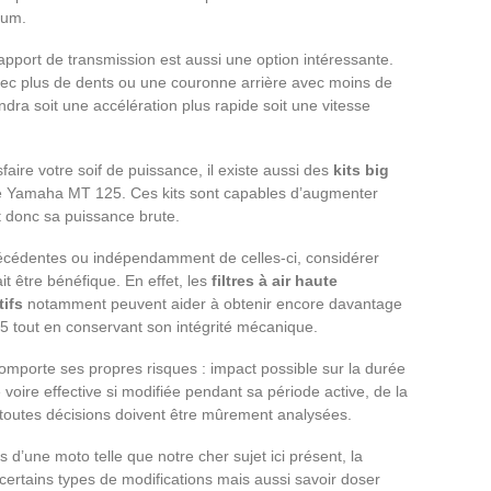
mum.
apport de transmission est aussi une option intéressante.
vec plus de dents ou une couronne arrière avec moins de
ra soit une accélération plus rapide soit une vitesse
faire votre soif de puissance, il existe aussi des
kits big
e Yamaha MT 125. Ces kits sont capables d’augmenter
t donc sa puissance brute.
écédentes ou indépendamment de celles-ci, considérer
it être bénéfique. En effet, les
filtres à air haute
ifs
notamment peuvent aider à obtenir encore davantage
tout en conservant son intégrité mécanique.
omporte ses propres risques : impact possible sur la durée
 voire effective si modifiée pendant sa période active, de la
 toutes décisions doivent être mûrement analysées.
’une moto telle que notre cher sujet ici présent, la
rtains types de modifications mais aussi savoir doser