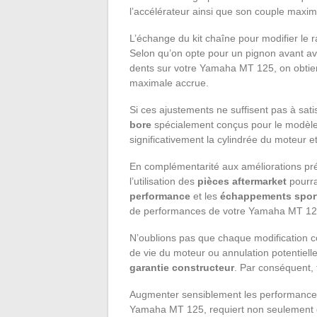
l’accélérateur ainsi que son couple maxi
L’échange du kit chaîne pour modifier le r
Selon qu’on opte pour un pignon avant a
dents sur votre Yamaha MT 125, on obtiend
maximale accrue.
Si ces ajustements ne suffisent pas à satis
bore
spécialement conçus pour le modèl
significativement la cylindrée du moteur e
En complémentarité aux améliorations pr
l’utilisation des
pièces aftermarket
pourra
performance
et les
échappements sport
de performances de votre Yamaha MT 125 
N’oublions pas que chaque modification c
de vie du moteur ou annulation potentielle
garantie constructeur
. Par conséquent,
Augmenter sensiblement les performances d
Yamaha MT 125, requiert non seulement ce