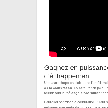
Gagnez en puissance
d’échappement
Une autre étape cruciale dans l’améliorat
de la carburation
. La carburation joue u
fournissant le
mélange air-carburant
néc
Pourquoi optimiser la carburation ? Tout
entraîner une
perte de puissance
et un