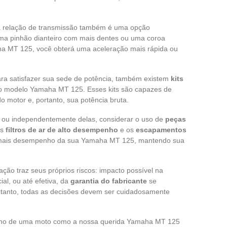
r a relação de transmissão também é uma opção
ma pinhão dianteiro com mais dentes ou uma coroa
a MT 125, você obterá uma aceleração mais rápida ou
ara satisfazer sua sede de potência, também existem
kits
o modelo Yamaha MT 125. Esses kits são capazes de
do motor e, portanto, sua potência bruta.
 ou independentemente delas, considerar o uso de
peças
os
filtros de ar de alto desempenho
e os
escapamentos
 mais desempenho da sua Yamaha MT 125, mantendo sua
ão traz seus próprios riscos: impacto possível na
al, ou até efetiva, da
garantia do fabricante
se
ortanto, todas as decisões devem ser cuidadosamente
nho de uma moto como a nossa querida Yamaha MT 125