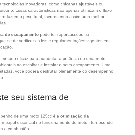
 tecnologias inovadoras, como chicanas ajustáveis ou
 carbono. Essas características não apenas otimizam o fluxo
reduzem o peso total, favorecendo assim uma melhor
das.
ma de escapamento
pode ter repercussões na
que-se de verificar as leis e regulamentações vigentes em
icação.
método eficaz para aumentar a potência de uma moto
mbientais ao escolher e instalar o novo escapamento. Uma
eitadas, você poderá desfrutar plenamente do desempenho
ão.
ste seu sistema de
empenho de uma moto 125cc é a
otimização da
m papel essencial no funcionamento do motor, fornecendo
ra a combustão.