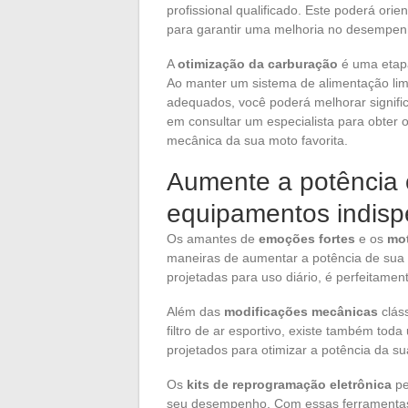
profissional qualificado. Este poderá orie
para garantir uma melhoria no desempen
A
otimização da carburação
é uma etapa
Ao manter um sistema de alimentação li
adequados, você poderá melhorar signifi
em consultar um especialista para obter 
mecânica da sua moto favorita.
Aumente a potência 
equipamentos indisp
Os amantes de
emoções fortes
e os
mot
maneiras de aumentar a potência de sua
projetadas para uso diário, é perfeitame
Além das
modificações mecânicas
clás
filtro de ar esportivo, existe também to
projetados para otimizar a potência da s
Os
kits de reprogramação eletrônica
pe
seu desempenho. Com essas ferramentas s