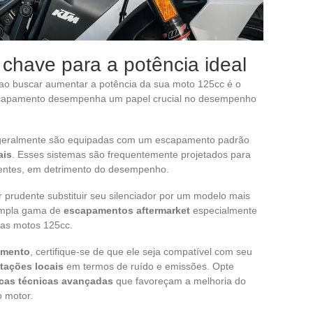
chave para a potência ideal
ao buscar aumentar a potência da sua moto 125cc é o
escapamento desempenha um papel crucial no desempenho
 geralmente são equipadas com um escapamento padrão
ais
. Esses sistemas são frequentemente projetados para
luentes, em detrimento do desempenho.
 prudente substituir seu silenciador por um modelo mais
 ampla gama de
escapamentos aftermarket
especialmente
das motos 125cc.
amento
, certifique-se de que ele seja compatível com seu
tações locais
em termos de ruído e emissões. Opte
icas técnicas avançadas
que favoreçam a melhoria do
 motor.