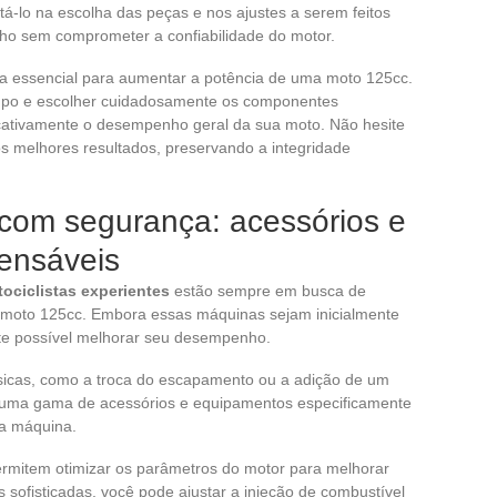
ntá-lo na escolha das peças e nos ajustes a serem feitos
ho sem comprometer a confiabilidade do motor.
 essencial para aumentar a potência de uma moto 125cc.
mpo e escolher cuidadosamente os componentes
cativamente o desempenho geral da sua moto. Não hesite
os melhores resultados, preservando a integridade
com segurança: acessórios e
ensáveis
ociclistas experientes
estão sempre em busca de
 moto 125cc. Embora essas máquinas sejam inicialmente
nte possível melhorar seu desempenho.
sicas, como a troca do escapamento ou a adição de um
da uma gama de acessórios e equipamentos especificamente
ua máquina.
rmitem otimizar os parâmetros do motor para melhorar
ofisticadas, você pode ajustar a injeção de combustível