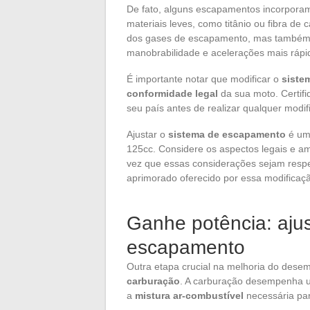
De fato, alguns escapamentos incorporam
materiais leves, como titânio ou fibra de
dos gases de escapamento, mas também 
manobrabilidade e acelerações mais rápi
É importante notar que modificar o
siste
conformidade legal
da sua moto. Certifi
seu país antes de realizar qualquer modif
Ajustar o
sistema de escapamento
é um 
125cc. Considere os aspectos legais e a
vez que essas considerações sejam resp
aprimorado oferecido por essa modificaç
Ganhe potência: aju
escapamento
Outra etapa crucial na melhoria do des
carburação
. A carburação desempenha u
a
mistura ar-combustível
necessária pa