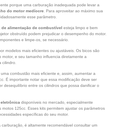
mente porque uma carburação inadequada pode levar a
ho do motor medíocre
. Para aproveitar ao máximo sua
uidadosamente esse parâmetro.
 de alimentação de combustível
esteja limpo e bem
 injetor obstruído podem prejudicar o desempenho do motor.
omponentes e limpe-os, se necessário.
por modelos mais eficientes ou ajustáveis. Os bicos são
o motor, e seu tamanho influencia diretamente a
cilindro.
r uma combustão mais eficiente e, assim, aumentar a
cc. É importante notar que essa modificação deve ser
 desequilíbrio entre os cilindros que possa danificar o
eletrônica
disponíveis no mercado, especialmente
s motos 125cc. Esses kits permitem ajustar os parâmetros
ecessidades específicas do seu motor.
na carburação, é altamente recomendável consultar um