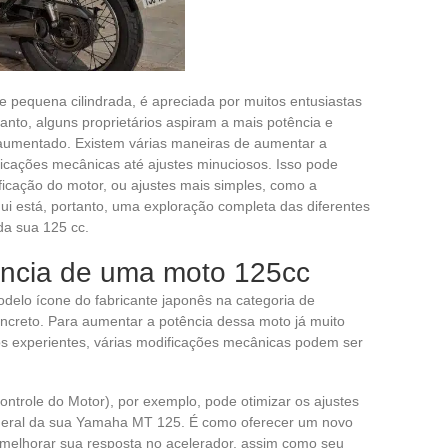
 pequena cilindrada, é apreciada por muitos entusiastas
anto, alguns proprietários aspiram a mais potência e
aumentado. Existem várias maneiras de aumentar a
ficações mecânicas até ajustes minuciosos. Isso pode
icação do motor, ou ajustes mais simples, como a
i está, portanto, uma exploração completa das diferentes
da sua 125 cc.
ência de uma moto 125cc
elo ícone do fabricante japonês na categoria de
ncreto. Para aumentar a potência dessa moto já muito
os experientes, várias modificações mecânicas podem ser
ntrole do Motor), por exemplo, pode otimizar os ajustes
eral da sua Yamaha MT 125. É como oferecer um novo
melhorar sua resposta no acelerador, assim como seu