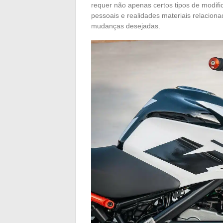
requer não apenas certos tipos de modifi
pessoais e realidades materiais relacion
mudanças desejadas.