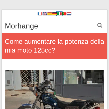
Morhange
Come aumentare la potenza della
mia moto 125cc?