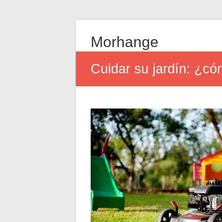
Morhange
Cuidar su jardín: ¿có