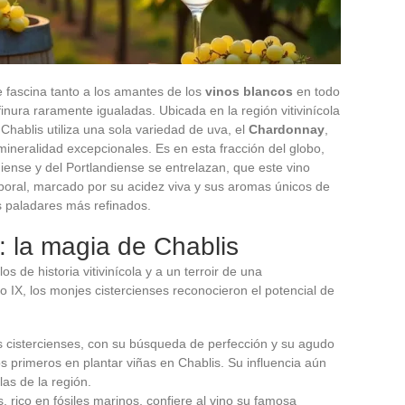
ue fascina tanto a los amantes de los
vinos blancos
en todo
nura raramente igualadas. Ubicada en la región vitivinícola
hablis utiliza una sola variedad de uva, el
Chardonnay
,
ineralidad excepcionales. Es en esta fracción del globo,
iense y del Portlandiense se entrelazan, que este vino
mporal, marcado por su acidez viva y sus aromas únicos de
os paladares más refinados.
ir: la magia de Chablis
s de historia vitivinícola y a un terroir de una
o IX, los monjes cistercienses reconocieron el potencial de
s cistercienses, con su búsqueda de perfección y su agudo
os primeros en plantar viñas en Chablis. Su influencia aún
las de la región.
s, rico en fósiles marinos, confiere al vino su famosa