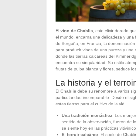
El
vino de Chablis
, este elixir dorado q
el mundo, encarna una delicadeza y una fi
de Borgoña, en Francia, la denominación C
para producir vinos de una pureza y una m
donde las tierras calcáreas del Kimmeridg
encuentra su singularidad. Su estilo ate
frutas de pulpa blanca y flores, seduce l
La historia y el terro
El
Chablis
debe su renombre a varios siglo
particularidad incomparable. Desde el sigl
estas tierras para el cultivo de la vid.
Una tradición monástica
: Los monje
sentido de la observación, fueron de l
se siente hoy en las prácticas vitiviníco
El terroir calcáreo
: El suelo de Chabli