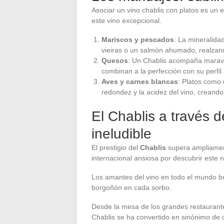
Asociar un vino chablis con platos es un ej
este vino excepcional.
Mariscos y pescados
: La mineralida
vieiras o un salmón ahumado, realzand
Quesos
: Un Chablis acompaña maravi
combinan a la perfección con su perfil
Aves y carnes blancas
: Platos como 
redondez y la acidez del vino, creando
El Chablis a través 
ineludible
El prestigio del
Chablis
supera ampliament
internacional ansiosa por descubrir este n
Los amantes del vino en todo el mundo bu
borgoñón en cada sorbo.
Desde la mesa de los grandes restaurantes
Chablis se ha convertido en sinónimo de c