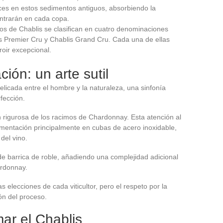
ces en estos sedimentos antiguos, absorbiendo la
ntrarán en cada copa.
nos de Chablis se clasifican en cuatro denominaciones
blis Premier Cru y Chablis Grand Cru. Cada una de ellas
roir excepcional.
ción: un arte sutil
elicada entre el hombre y la naturaleza, una sinfonía
fección.
rigurosa de los racimos de Chardonnay. Esta atención al
rmentación principalmente en cubas de acero inoxidable,
del vino.
e barrica de roble, añadiendo una complejidad adicional
ardonnay.
s elecciones de cada viticultor, pero el respeto por la
zón del proceso.
mar el Chablis