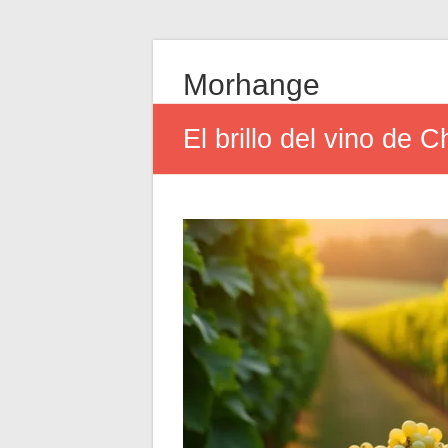
Morhange
El brillo del vino de 