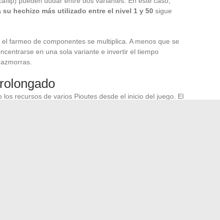
aflip) pueden dudar entre dos variantes. En este caso,
su hechizo más utilizado entre el nivel 1 y 50
sigue
o el farmeo de componentes se multiplica. A menos que se
ncentrarse en una sola variante e invertir el tiempo
mazmorras.
prolongado
os recursos de varios Pioutes desde el inicio del juego. El
tido en avanzar en las misiones del tour del mundo
que
amiento mucho más impactantes que la ganancia marginal
 del juego.
pel de primer familiar para los jugadores de agua.
sesiones de farmeo según la suerte con las Semillas de
te toda la fase de progresión hasta las mazmorras de
miliares más avanzados tomarán el relevo de manera