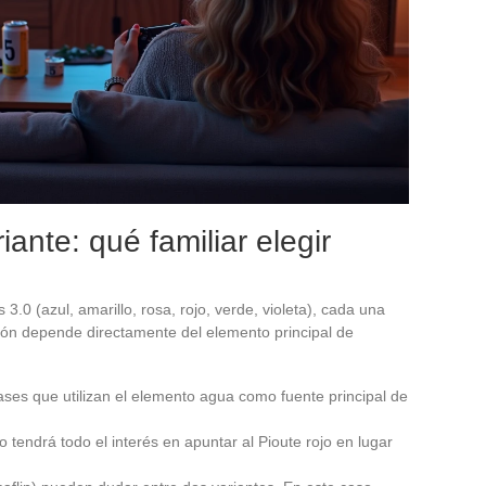
iante: qué familiar elegir
3.0 (azul, amarillo, rosa, rojo, verde, violeta), cada una
ción depende directamente del elemento principal de
ases que utilizan el elemento agua como fuente principal de
o tendrá todo el interés en apuntar al Pioute rojo en lugar