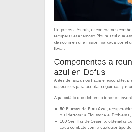
Llegamos a Astrub, encadenamos combat
recuperar ese famoso Pioute azul que est
clásico ni en una misión marcada por el 
llevar.
Componentes a reuni
azul en Dofus
Antes de lanzarnos hacia el escondite, pr
específicos para aceptar seguirnos, y reu
Aquí está lo que debemos tener en invent
50 Plumas de Piou Azul
, recuperable
o al derrotar a Pioustone el Problema,
100 Semillas de Sésamo, obtenidas c
cada combate contra cualquier tipo de