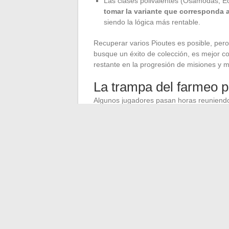
Las clases polivalentes (Osamodas, Ec
tomar la variante que corresponda a 
siendo la lógica más rentable.
Recuperar varios Pioutes es posible, per
busque un éxito de colección, es mejor co
restante en la progresión de misiones y 
La trampa del farmeo 
Algunos jugadores pasan horas reuniendo l
problema:
ese tiempo sería mejor inver
desbloquean zonas, experiencia y equip
de un segundo familiar en el mismo punto
El Pioute azul cumple perfectamente su pa
Recuperarlo en Astrub toma de una a dos 
Sésamo, y su bonus acompaña cómodamen
nivel intermedio. Después de eso, los fa
natural.