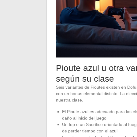
Pioute azul u otra var
según su clase
Seis variantes de Pioutes existen en Dofus 
con un bonus elemental distinto. La elec
nuestra clase.
El Pioute azul es adecuado para las cl
daño al inicio del juego.
Un Iop o un Sacrífice orientado al fueg
de perder tiempo con el azul.