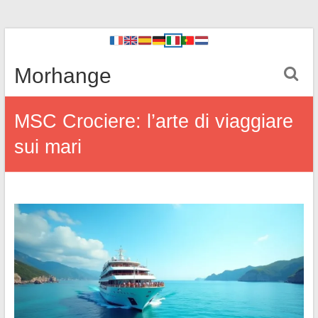
Morhange
MSC Crociere: l’arte di viaggiare
sui mari