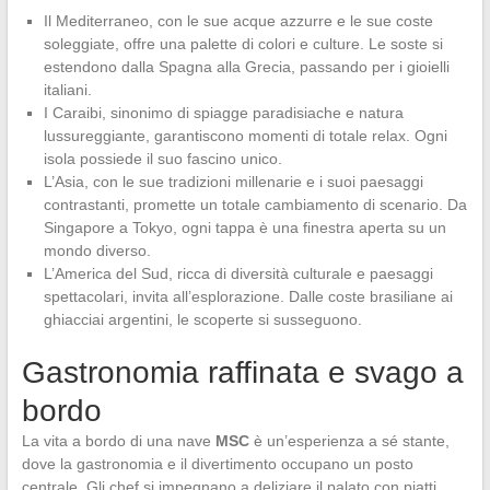
Il Mediterraneo, con le sue acque azzurre e le sue coste
soleggiate, offre una palette di colori e culture. Le soste si
estendono dalla Spagna alla Grecia, passando per i gioielli
italiani.
I Caraibi, sinonimo di spiagge paradisiache e natura
lussureggiante, garantiscono momenti di totale relax. Ogni
isola possiede il suo fascino unico.
L’Asia, con le sue tradizioni millenarie e i suoi paesaggi
contrastanti, promette un totale cambiamento di scenario. Da
Singapore a Tokyo, ogni tappa è una finestra aperta su un
mondo diverso.
L’America del Sud, ricca di diversità culturale e paesaggi
spettacolari, invita all’esplorazione. Dalle coste brasiliane ai
ghiacciai argentini, le scoperte si susseguono.
Gastronomia raffinata e svago a
bordo
La vita a bordo di una nave
MSC
è un’esperienza a sé stante,
dove la gastronomia e il divertimento occupano un posto
centrale. Gli chef si impegnano a deliziare il palato con piatti