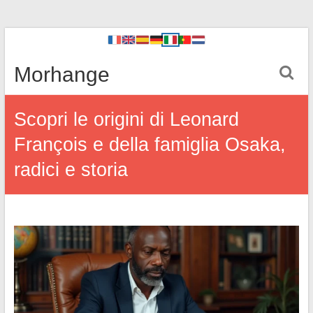
Morhange
Scopri le origini di Leonard
François e della famiglia Osaka,
radici e storia