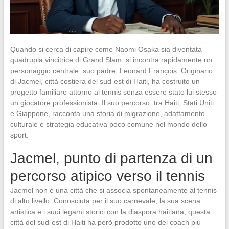
Quando si cerca di capire come Naomi Osaka sia diventata
quadrupla vincitrice di Grand Slam, si incontra rapidamente un
personaggio centrale: suo padre, Leonard François. Originario
di Jacmel, città costiera del sud-est di Haiti, ha costruito un
progetto familiare attorno al tennis senza essere stato lui stesso
un giocatore professionista. Il suo percorso, tra Haiti, Stati Uniti
e Giappone, racconta una storia di migrazione, adattamento
culturale e strategia educativa poco comune nel mondo dello
sport.
Jacmel, punto di partenza di un
percorso atipico verso il tennis
Jacmel non è una città che si associa spontaneamente al tennis
di alto livello. Conosciuta per il suo carnevale, la sua scena
artistica e i suoi legami storici con la diaspora haitiana, questa
città del sud-est di Haiti ha però prodotto uno dei coach più