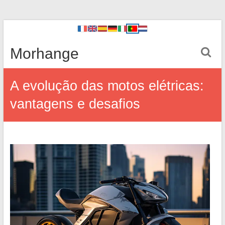
Morhange
A evolução das motos elétricas:
vantagens e desafios