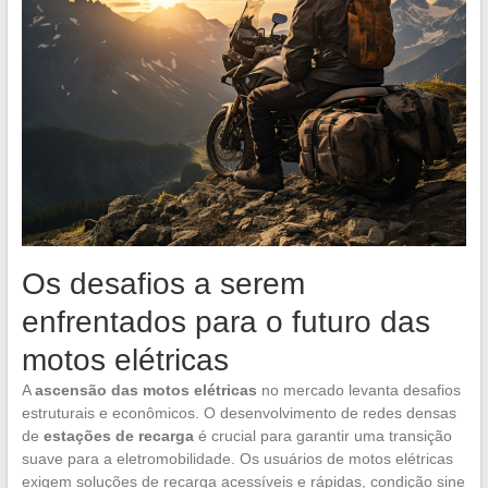
Os desafios a serem
enfrentados para o futuro das
motos elétricas
A
ascensão das motos elétricas
no mercado levanta desafios
estruturais e econômicos. O desenvolvimento de redes densas
de
estações de recarga
é crucial para garantir uma transição
suave para a eletromobilidade. Os usuários de motos elétricas
exigem soluções de recarga acessíveis e rápidas, condição sine