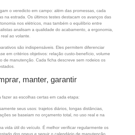
regam o veredicto em campo: além das promessas, cada
as na estrada. Os últimos testes destacam os avanços das
tonomia nos elétricos, mas também o equilíbrio entre
listas analisam a qualidade do acabamento, a ergonomia,
real ao volante.
parativos são indispensáveis. Eles permitem diferenciar
e em critérios objetivos: relação custo-benefício, volume
sto de manutenção. Cada ficha descreve sem rodeios os
estados.
mprar, manter, garantir
a fazer as escolhas certas em cada etapa:
samente seus usos: trajetos diários, longas distâncias,
ações se baseiam no orçamento total, no uso real e na
vida útil do veículo. É melhor verificar regularmente os
estado dos pneus e seguir o calendário de manutenção