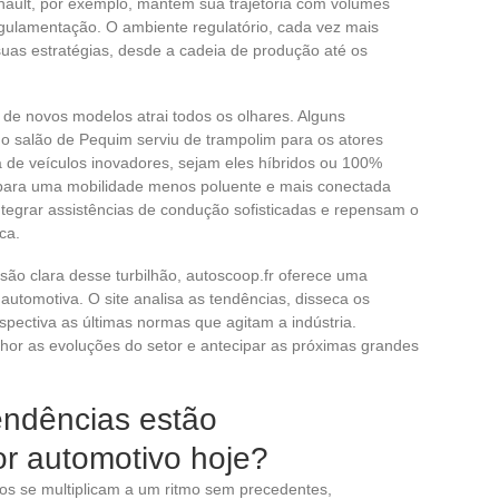
nault, por exemplo, mantém sua trajetória com volumes
egulamentação. O ambiente regulatório, cada vez mais
r suas estratégias, desde a cadeia de produção até os
de novos modelos atrai todos os olhares. Alguns
 salão de Pequim serviu de trampolim para os atores
 de veículos inovadores, sejam eles híbridos ou 100%
 para uma mobilidade menos poluente e mais conectada
tegrar assistências de condução sofisticadas e repensam o
ca.
ão clara desse turbilhão, autoscoop.fr oferece uma
 automotiva. O site analisa as tendências, disseca os
spectiva as últimas normas que agitam a indústria.
or as evoluções do setor e antecipar as próximas grandes
endências estão
r automotivo hoje?
cos se multiplicam a um ritmo sem precedentes,