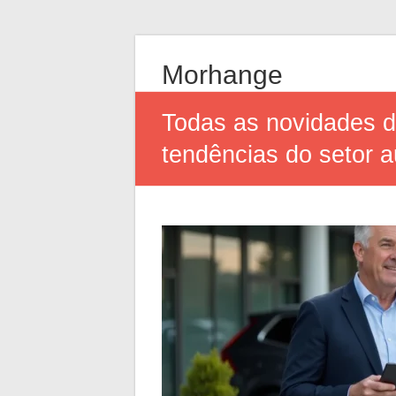
Morhange
Todas as novidades do
tendências do setor a