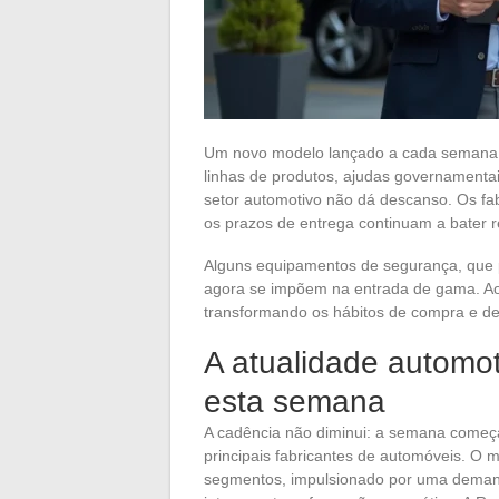
Um novo modelo lançado a cada semana, 
linhas de produtos, ajudas governamentai
setor automotivo não dá descanso. Os fab
os prazos de entrega continuam a bater r
Alguns equipamentos de segurança, que 
agora se impõem na entrada de gama. Ao 
transformando os hábitos de compra e d
A atualidade automot
esta semana
A cadência não diminui: a semana começa
principais fabricantes de automóveis. O
segmentos, impulsionado por uma demand