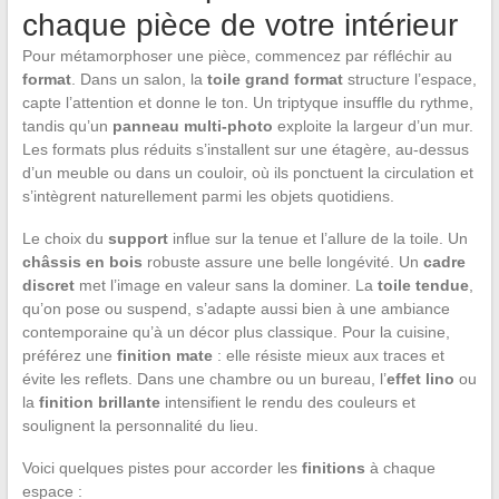
chaque pièce de votre intérieur
Pour métamorphoser une pièce, commencez par réfléchir au
format
. Dans un salon, la
toile grand format
structure l’espace,
capte l’attention et donne le ton. Un triptyque insuffle du rythme,
tandis qu’un
panneau multi-photo
exploite la largeur d’un mur.
Les formats plus réduits s’installent sur une étagère, au-dessus
d’un meuble ou dans un couloir, où ils ponctuent la circulation et
s’intègrent naturellement parmi les objets quotidiens.
Le choix du
support
influe sur la tenue et l’allure de la toile. Un
châssis en bois
robuste assure une belle longévité. Un
cadre
discret
met l’image en valeur sans la dominer. La
toile tendue
,
qu’on pose ou suspend, s’adapte aussi bien à une ambiance
contemporaine qu’à un décor plus classique. Pour la cuisine,
préférez une
finition mate
: elle résiste mieux aux traces et
évite les reflets. Dans une chambre ou un bureau, l’
effet lino
ou
la
finition brillante
intensifient le rendu des couleurs et
soulignent la personnalité du lieu.
Voici quelques pistes pour accorder les
finitions
à chaque
espace :