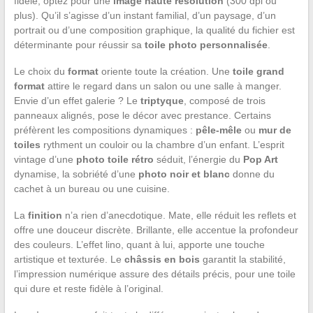
fidèle, optez pour une
image haute résolution
(300 dpi ou
plus). Qu’il s’agisse d’un instant familial, d’un paysage, d’un
portrait ou d’une composition graphique, la qualité du fichier est
déterminante pour réussir sa
toile photo personnalisée
.
Le choix du
format
oriente toute la création. Une
toile grand
format
attire le regard dans un salon ou une salle à manger.
Envie d’un effet galerie ? Le
triptyque
, composé de trois
panneaux alignés, pose le décor avec prestance. Certains
préfèrent les compositions dynamiques :
pêle-mêle
ou
mur de
toiles
rythment un couloir ou la chambre d’un enfant. L’esprit
vintage d’une
photo toile rétro
séduit, l’énergie du
Pop Art
dynamise, la sobriété d’une
photo noir et blanc
donne du
cachet à un bureau ou une cuisine.
La
finition
n’a rien d’anecdotique. Mate, elle réduit les reflets et
offre une douceur discrète. Brillante, elle accentue la profondeur
des couleurs. L’effet lino, quant à lui, apporte une touche
artistique et texturée. Le
châssis en bois
garantit la stabilité,
l’impression numérique assure des détails précis, pour une toile
qui dure et reste fidèle à l’original.