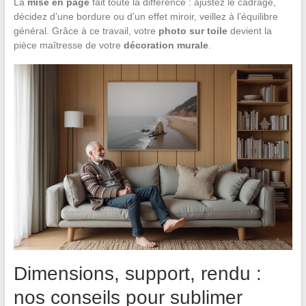
La
mise en page
fait toute la différence : ajustez le cadrage,
décidez d’une bordure ou d’un effet miroir, veillez à l’équilibre
général. Grâce à ce travail, votre
photo sur toile
devient la
pièce maîtresse de votre
décoration murale
.
Dimensions, support, rendu :
nos conseils pour sublimer