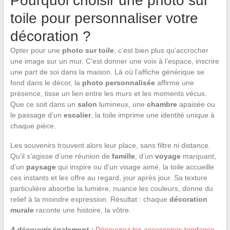
Pourquoi choisir une photo sur
toile pour personnaliser votre
décoration ?
Opter pour une
photo sur toile
, c’est bien plus qu’accrocher
une image sur un mur. C’est donner une voix à l’espace, inscrire
une part de soi dans la maison. Là où l’affiche générique se
fond dans le décor, la
photo personnalisée
affirme une
présence, tisse un lien entre les murs et les moments vécus.
Que ce soit dans un
salon
lumineux, une
chambre
apaisée ou
le passage d’un
escalier
, la toile imprime une identité unique à
chaque pièce.
Les souvenirs trouvent alors leur place, sans filtre ni distance.
Qu’il s’agisse d’une réunion de
famille
, d’un
voyage
marquant,
d’un
paysage
qui inspire ou d’un visage aimé, la toile accueille
ces instants et les offre au regard, jour après jour. Sa texture
particulière absorbe la lumière, nuance les couleurs, donne du
relief à la moindre expression. Résultat : chaque
décoration
murale
raconte une histoire, la vôtre.
A découvrir également :
Découvrez les accessoires tendance