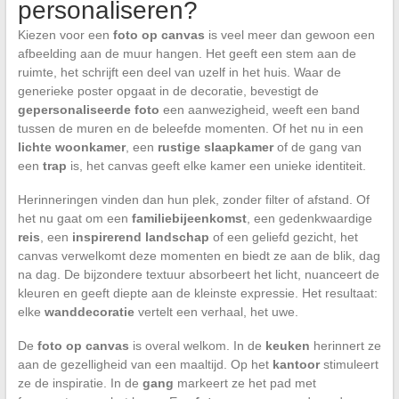
personaliseren?
Kiezen voor een
foto op canvas
is veel meer dan gewoon een
afbeelding aan de muur hangen. Het geeft een stem aan de
ruimte, het schrijft een deel van uzelf in het huis. Waar de
generieke poster opgaat in de decoratie, bevestigt de
gepersonaliseerde foto
een aanwezigheid, weeft een band
tussen de muren en de beleefde momenten. Of het nu in een
lichte woonkamer
, een
rustige slaapkamer
of de gang van
een
trap
is, het canvas geeft elke kamer een unieke identiteit.
Herinneringen vinden dan hun plek, zonder filter of afstand. Of
het nu gaat om een
familiebijeenkomst
, een gedenkwaardige
reis
, een
inspirerend landschap
of een geliefd gezicht, het
canvas verwelkomt deze momenten en biedt ze aan de blik, dag
na dag. De bijzondere textuur absorbeert het licht, nuanceert de
kleuren en geeft diepte aan de kleinste expressie. Het resultaat:
elke
wanddecoratie
vertelt een verhaal, het uwe.
De
foto op canvas
is overal welkom. In de
keuken
herinnert ze
aan de gezelligheid van een maaltijd. Op het
kantoor
stimuleert
ze de inspiratie. In de
gang
markeert ze het pad met