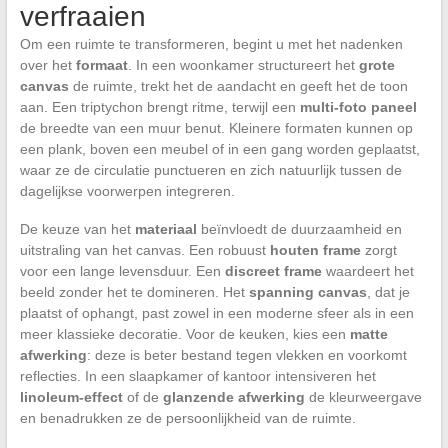
verfraaien
Om een ruimte te transformeren, begint u met het nadenken
over het
formaat
. In een woonkamer structureert het
grote
canvas
de ruimte, trekt het de aandacht en geeft het de toon
aan. Een triptychon brengt ritme, terwijl een
multi-foto paneel
de breedte van een muur benut. Kleinere formaten kunnen op
een plank, boven een meubel of in een gang worden geplaatst,
waar ze de circulatie punctueren en zich natuurlijk tussen de
dagelijkse voorwerpen integreren.
De keuze van het
materiaal
beïnvloedt de duurzaamheid en
uitstraling van het canvas. Een robuust
houten frame
zorgt
voor een lange levensduur. Een
discreet frame
waardeert het
beeld zonder het te domineren. Het
spanning canvas
, dat je
plaatst of ophangt, past zowel in een moderne sfeer als in een
meer klassieke decoratie. Voor de keuken, kies een
matte
afwerking
: deze is beter bestand tegen vlekken en voorkomt
reflecties. In een slaapkamer of kantoor intensiveren het
linoleum-effect
of de
glanzende afwerking
de kleurweergave
en benadrukken ze de persoonlijkheid van de ruimte.