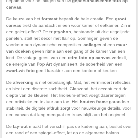
bepalend voor het slagen van uw
gepersonaliseerde foto op
canvas
.
De keuze van het
formaat
bepaalt de hele creatie. Een
groot
canvas
trekt de aandacht in een woonkamer of eetkamer. Zin in
een galerij-effect? De
triptychon
, bestaande uit drie uitgelijnde
panelen, stelt het decor met flair op. Sommigen geven de
voorkeur aan dynamische composities:
collages
of een
muur
van doeken
geven ritme aan een gang of de kamer van een
kind. De vintage geest van een
retro foto op canvas
verleidt,
de energie van
Pop Art
dynamiseert, de soberheid van een
zwart-wit foto
geeft karakter aan een kantoor of keuken.
De
afwerking
is niet onbelangrijk. Mat, het vermindert reflecties
en biedt een discrete zachtheid. Glanzend, het accentueert de
diepte van de kleuren. Het linoleum-effect voegt daarentegen
een artistieke en textuur aan toe. Het
houten frame
garandeert
stabiliteit, de digitale afdruk zorgt voor nauwkeurige details, voor
een canvas dat lang meegaat en trouw blijft aan het origineel.
De
lay-out
maakt het verschil: pas de kadering aan, besluit over
een rand of een spiegel-effect, let op de algemene balans.