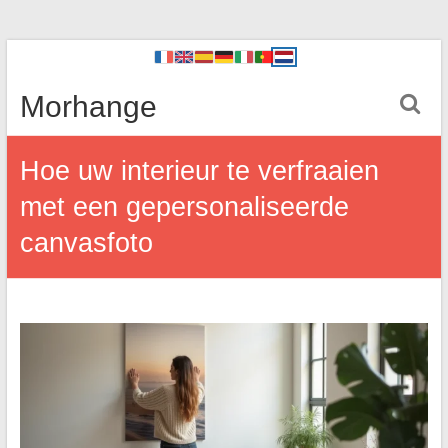
Morhange
Hoe uw interieur te verfraaien
met een gepersonaliseerde
canvasfoto