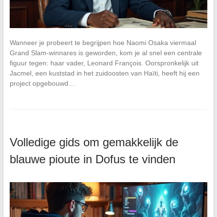
Wanneer je probeert te begrijpen hoe Naomi Osaka viermaal
Grand Slam-winnares is geworden, kom je al snel een centrale
figuur tegen: haar vader, Leonard François. Oorspronkelijk uit
Jacmel, een kuststad in het zuidoosten van Haïti, heeft hij een
project opgebouwd…
Volledige gids om gemakkelijk de
blauwe pioute in Dofus te vinden