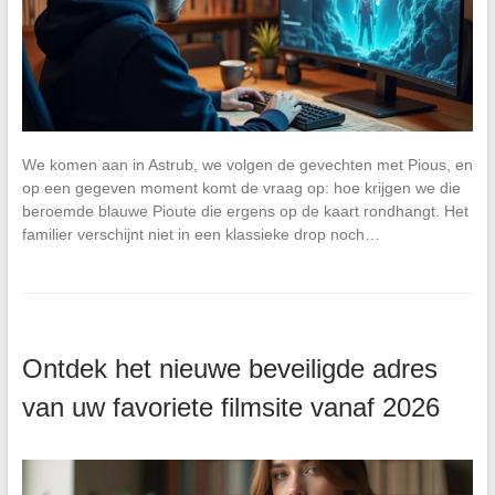
We komen aan in Astrub, we volgen de gevechten met Pious, en
op een gegeven moment komt de vraag op: hoe krijgen we die
beroemde blauwe Pioute die ergens op de kaart rondhangt. Het
familier verschijnt niet in een klassieke drop noch…
Ontdek het nieuwe beveiligde adres
van uw favoriete filmsite vanaf 2026