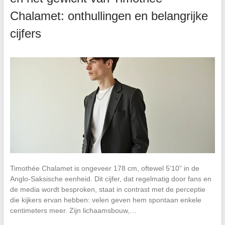
Chalamet: onthullingen en belangrijke
cijfers
Timothée Chalamet is ongeveer 178 cm, oftewel 5’10” in de
Anglo-Saksische eenheid. Dit cijfer, dat regelmatig door fans en
de media wordt besproken, staat in contrast met de perceptie
die kijkers ervan hebben: velen geven hem spontaan enkele
centimeters meer. Zijn lichaamsbouw,…