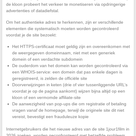
de kloon probeert het verkeer te monetiseren via opdringerige
advertenties of datadiefstal.
Om het authentieke adres te herkennen, zijn er verschillende
elementen die systematisch moeten worden gecontroleerd
voordat je de site bezoekt:
Het HTTPS-certificaat moet geldig zijn en overeenkomen met
de weergegeven domeinnaam, niet met een generiek
domein of een verdachte subdomein
De ouderdom van het domein kan worden gecontroleerd via
een WHOIS-service: een domein dat pas enkele dagen is
geregistreerd, is zelden de officiële site
Doorverwijzingen in keten (drie of vier tussenliggende URL’s
voordat je op de pagina aankomt) wijzen bijna altijd op een
kloon of een vermomde affiliate-site
De aanwezigheid van pop-ups die om registratie of betaling
vragen vanaf de homepage, terwijl de originele site dit niet
vereist, bevestigt een frauduleuze kopie
Internetgebruikers die het nieuwe adres van de site 1jour1film in
2026 zoeken, worden geconfronteerd met hetzelfde probleem