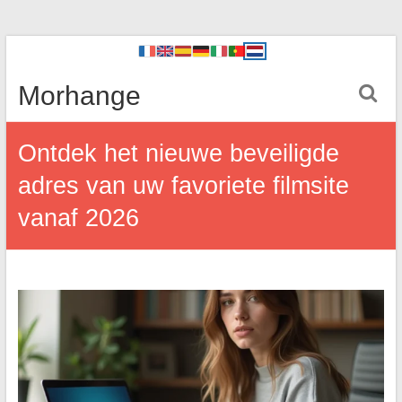
Morhange
Ontdek het nieuwe beveiligde
adres van uw favoriete filmsite
vanaf 2026