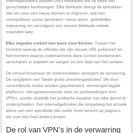
Internetproviders passen DNS-blokkades toe op basis van
gerechtelijke beslissingen. Elke blokkade dwingt de betrokken
site om naar een nieuw domein te migreren, wat een
voorspelbare cyclus genereert: nieuw adres, geleidelijke
indexering, en vervolgens een nieuwe blokkade enkele
maanden later.
Elke migratie creëert een kans voor klonen.
Tussen het
moment waarop de officiële site zijn nieuwe URL publiceert en
het moment waarop zoekmachines deze correct positioneren,
verschijnen er kopieën en vangen ze een deel van het verkeer.
De inhoud bovenaan de zoekresultaten verergert de verwarring.
De ranglijsten van “beste gratis streamingwebsites” die door
verschillende media worden gepubliceerd, vermengen legale
platforms, niet-geautoriseerde sites en aanbevelingen voor
VPN’s, zonder duidelijk het juridische karakter van elke dienst te
onderscheiden. Een internetgebruiker die simpelweg het actuele
adres van een specifieke site zoekt, komt terecht op pagina’s
die over iets heel anders praten.
De rol van VPN’s in de verwarring