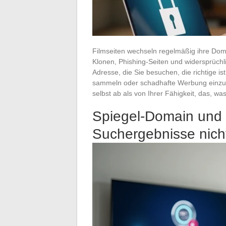
Filmseiten wechseln regelmäßig ihre Dom
Klonen, Phishing-Seiten und widersprüch
Adresse, die Sie besuchen, die richtige ist
sammeln oder schadhafte Werbung einzus
selbst ab als von Ihrer Fähigkeit, das, wa
Spiegel-Domain und 
Suchergebnisse nich