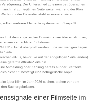
 Verzögerung. Der Unterschied zu einem betrügerischen
tet manchmal zur legitimen Seite weiter, während der Klon
e Werbung oder Datendiebstahl zu monetarisieren.
, sollten mehrere Elemente systematisch überprüft
in und mit dem angezeigten Domainnamen übereinstimmen,
der einem verdächtigen Subdomain
 WHOIS-Dienst überprüft werden: Eine seit wenigen Tagen
lle Seite
Zwischen-URLs, bevor Sie auf der endgültigen Seite landen)
ine getarnte Affiliate-Seite hin
ine Anmeldung oder Zahlung bereits auf der Startseite
dies nicht tut, bestätigt eine betrügerische Kopie
Seite 1jour1film im Jahr 2026 suchen, stehen vor dem
n den Suchergebnissen.
enssignale einer Filmseite im