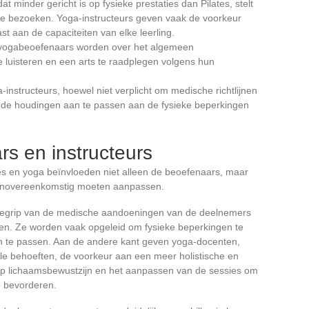
dat minder gericht is op fysieke prestaties dan Pilates, stelt
che bezoeken. Yoga-instructeurs geven vaak de voorkeur
t aan de capaciteiten van elke leerling.
 yogabeoefenaars worden over het algemeen
luisteren en een arts te raadplegen volgens hun
a-instructeurs, hoewel niet verplicht om medische richtlijnen
m de houdingen aan te passen aan de fysieke beperkingen
s en instructeurs
tes en yoga beïnvloeden niet alleen de beoefenaars, maar
dienovereenkomstig moeten aanpassen.
g begrip van de medische aandoeningen van de deelnemers
gen. Ze worden vaak opgeleid om fysieke beperkingen te
an te passen. Aan de andere kant geven yoga-docenten,
uele behoeften, de voorkeur aan een meer holistische en
h op lichaamsbewustzijn en het aanpassen van de sessies om
e bevorderen.