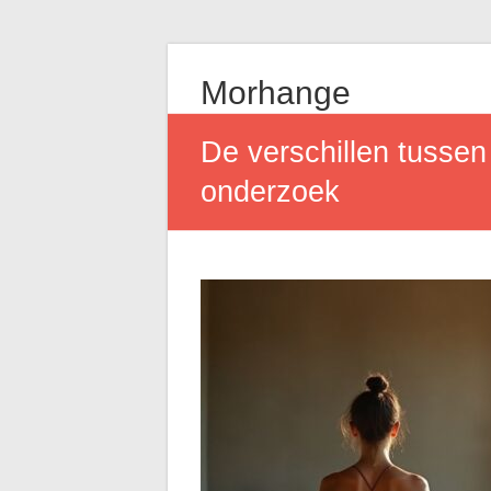
Morhange
De verschillen tussen
onderzoek