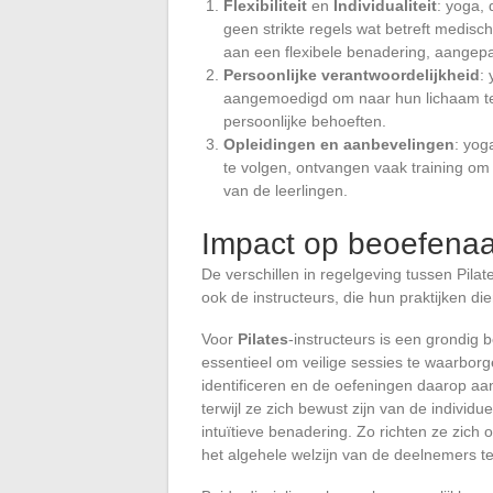
Flexibiliteit
en
Individualiteit
: yoga, 
geen strikte regels wat betreft medis
aan een flexibele benadering, aangepas
Persoonlijke verantwoordelijkheid
:
aangemoedigd om naar hun lichaam te 
persoonlijke behoeften.
Opleidingen en aanbevelingen
: yog
te volgen, ontvangen vaak training o
van de leerlingen.
Impact op beoefenaar
De verschillen in regelgeving tussen Pila
ook de instructeurs, die hun praktijken 
Voor
Pilates
-instructeurs is een grondi
essentieel om veilige sessies te waarbor
identificeren en de oefeningen daarop a
terwijl ze zich bewust zijn van de individ
intuïtieve benadering. Zo richten ze zic
het algehele welzijn van de deelnemers t