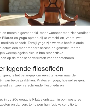
eke en mentale gezondheid, maar wanneer men zich verdiept
en
Pilates
en
yoga
opmerkelijke verschillen, vooral wat
medisch bezoek. Terwijl yoga zijn wortels heeft in oude
e 20e eeuw, een meer modernistische en gestructureerde
en weerspiegelen zich in hun respectieve
ebben op de medische vereisten voor beoefenaars.
rliggende filosofieën
rijpen, is het belangrijk om eerst te kijken naar de
n van beide praktijken. Pilates en yoga, hoewel ze gericht
geleid van zeer verschillende filosofieën en
es
in de 20e eeuw, is Pilates ontstaan in een westerse
tleten en dansers te helpen hun fysieke conditie te