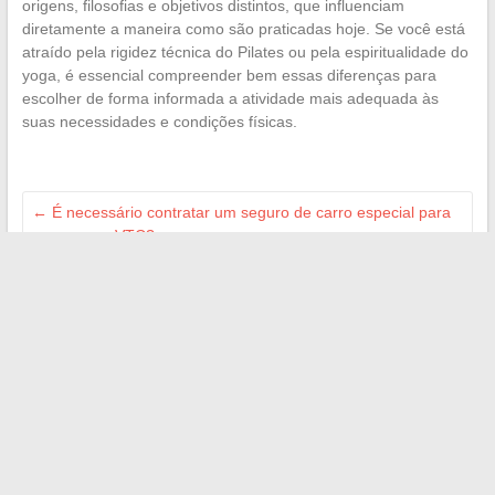
origens, filosofias e objetivos distintos, que influenciam
diretamente a maneira como são praticadas hoje. Se você está
atraído pela rigidez técnica do Pilates ou pela espiritualidade do
yoga, é essencial compreender bem essas diferenças para
escolher de forma informada a atividade mais adequada às
suas necessidades e condições físicas.
←
É necessário contratar um seguro de carro especial para
caronas ou VTC?
Como embelezar seu interior com uma foto em tela
personalizada
→
Search