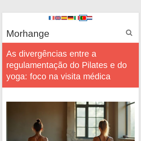
Morhange
As divergências entre a
regulamentação do Pilates e do
yoga: foco na visita médica