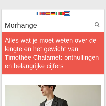
Morhange
Alles wat je moet weten over de
lengte en het gewicht van
Timothée Chalamet: onthullingen
en belangrijke cijfers