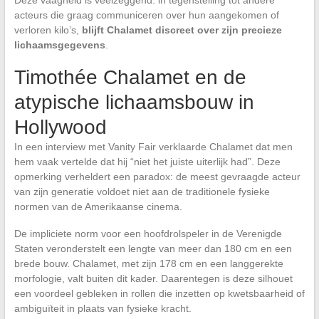
Deze vaagheid is veelzeggend: in tegenstelling tot andere
acteurs die graag communiceren over hun aangekomen of
verloren kilo’s,
blijft Chalamet discreet over zijn precieze
lichaamsgegevens
.
Timothée Chalamet en de
atypische lichaamsbouw in
Hollywood
In een interview met Vanity Fair verklaarde Chalamet dat men
hem vaak vertelde dat hij “niet het juiste uiterlijk had”. Deze
opmerking verheldert een paradox: de meest gevraagde acteur
van zijn generatie voldoet niet aan de traditionele fysieke
normen van de Amerikaanse cinema.
De impliciete norm voor een hoofdrolspeler in de Verenigde
Staten veronderstelt een lengte van meer dan 180 cm en een
brede bouw. Chalamet, met zijn 178 cm en een langgerekte
morfologie, valt buiten dit kader. Daarentegen is deze silhouet
een voordeel gebleken in rollen die inzetten op kwetsbaarheid of
ambiguïteit in plaats van fysieke kracht.