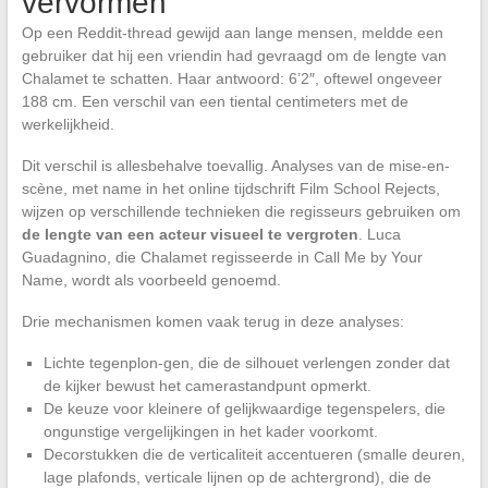
vervormen
Op een Reddit-thread gewijd aan lange mensen, meldde een
gebruiker dat hij een vriendin had gevraagd om de lengte van
Chalamet te schatten. Haar antwoord: 6’2″, oftewel ongeveer
188 cm. Een verschil van een tiental centimeters met de
werkelijkheid.
Dit verschil is allesbehalve toevallig. Analyses van de mise-en-
scène, met name in het online tijdschrift Film School Rejects,
wijzen op verschillende technieken die regisseurs gebruiken om
de lengte van een acteur visueel te vergroten
. Luca
Guadagnino, die Chalamet regisseerde in Call Me by Your
Name, wordt als voorbeeld genoemd.
Drie mechanismen komen vaak terug in deze analyses:
Lichte tegenplon-gen, die de silhouet verlengen zonder dat
de kijker bewust het camerastandpunt opmerkt.
De keuze voor kleinere of gelijkwaardige tegenspelers, die
ongunstige vergelijkingen in het kader voorkomt.
Decorstukken die de verticaliteit accentueren (smalle deuren,
lage plafonds, verticale lijnen op de achtergrond), die de