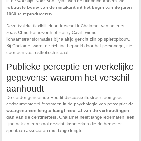
in de woestijn. Voor Bob Dylan was de uitdaging anders:
de
robuuste bouw van de muzikant uit het begin van de jaren
1960 te reproduceren
.
Deze fysieke flexibiliteit onderscheidt Chalamet van acteurs
zoals Chris Hemsworth of Henry Cavill, wiens
lichaamstransformaties bijna altijd gericht zijn op spieropbouw.
Bij Chalamet wordt de richting bepaald door het personage, niet
door een vast esthetisch ideaal.
Publieke perceptie en werkelijke
gegevens: waarom het verschil
aanhoudt
De eerder genoemde Reddit-discussie illustreert een goed
gedocumenteerd fenomeen in de psychologie van perceptie:
de
waargenomen lengte hangt meer af van de verhoudingen
dan van de centimeters
. Chalamet heeft lange ledematen, een
fijne nek en een smal gezicht, kenmerken die de hersenen
spontaan associëren met lange lengte.