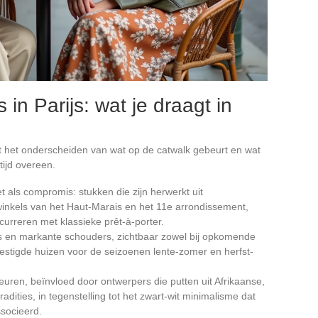
 in Parijs: wat je draagt in
ist het onderscheiden van wat op de catwalk gebeurt en wat
tijd overeen.
iet als compromis: stukken die zijn herwerkt uit
 winkels van het Haut-Marais en het 11e arrondissement,
urreren met klassieke prêt-à-porter.
ts en markante schouders, zichtbaar zowel bij opkomende
vestigde huizen voor de seizoenen lente-zomer en herfst-
uren, beïnvloed door ontwerpers die putten uit Afrikaanse,
adities, in tegenstelling tot het zwart-wit minimalisme dat
ssocieerd.