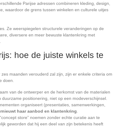
erschillende Parijse adressen combineren kleding, design,
e, waardoor de grens tussen winkelen en culturele uitjes
es. Ze weerspiegelen structurele veranderingen op de
gere, diversere en meer bewuste klantenkring met
.
js: hoe de juiste winkels te
er zes maanden verouderd zal zijn, zijn er enkele criteria om
oe doen.
naam van de ontwerper en de herkomst van de materialen
n duurzame positionering, niet op een modeverschijnsel.
venementen organiseert (presentaties, samenwerkingen,
ernieuwt haar aanbod en klantenkring
.
“concept store” noemen zonder echte curatie aan te
elijk geworden dat hij een deel van zijn betekenis heeft