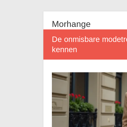
Morhange
De onmisbare modetren
kennen