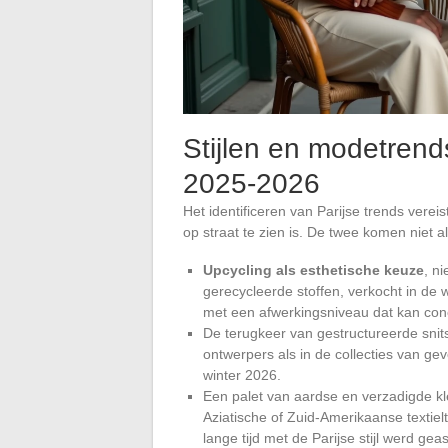
Stijlen en modetrends
2025-2026
Het identificeren van Parijse trends vere
op straat te zien is. De twee komen niet al
Upcycling als esthetische keuze
, n
gerecycleerde stoffen, verkocht in de
met een afwerkingsniveau dat kan conc
De terugkeer van gestructureerde sni
ontwerpers als in de collecties van ge
winter 2026.
Een palet van aardse en verzadigde kle
Aziatische of Zuid-Amerikaanse textieltr
lange tijd met de Parijse stijl werd gea