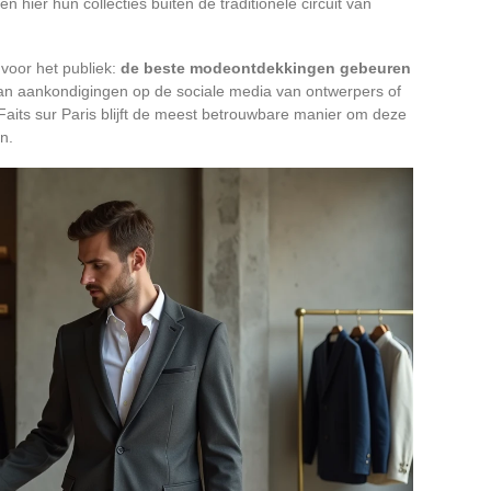
n hier hun collecties buiten de traditionele circuit van
 voor het publiek:
de beste modeontdekkingen gebeuren
van aankondigingen op de sociale media van ontwerpers of
aits sur Paris blijft de meest betrouwbare manier om deze
n.