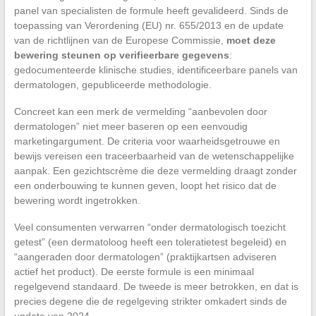
panel van specialisten de formule heeft gevalideerd. Sinds de
toepassing van Verordening (EU) nr. 655/2013 en de update
van de richtlijnen van de Europese Commissie,
moet deze
bewering steunen op verifieerbare gegevens
:
gedocumenteerde klinische studies, identificeerbare panels van
dermatologen, gepubliceerde methodologie.
Concreet kan een merk de vermelding “aanbevolen door
dermatologen” niet meer baseren op een eenvoudig
marketingargument. De criteria voor waarheidsgetrouwe en
bewijs vereisen een traceerbaarheid van de wetenschappelijke
aanpak. Een gezichtscrème die deze vermelding draagt zonder
een onderbouwing te kunnen geven, loopt het risico dat de
bewering wordt ingetrokken.
Veel consumenten verwarren “onder dermatologisch toezicht
getest” (een dermatoloog heeft een toleratietest begeleid) en
“aangeraden door dermatologen” (praktijkartsen adviseren
actief het product). De eerste formule is een minimaal
regelgevend standaard. De tweede is meer betrokken, en dat is
precies degene die de regelgeving strikter omkadert sinds de
update van 2024.