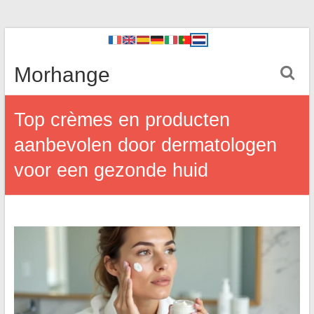
Morhange
Top crèmes en producten
aanbevolen door dermatologen
voor een gezonde huid