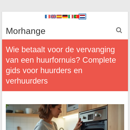
Morhange
Wie betaalt voor de vervanging
van een huurfornuis? Complete
gids voor huurders en
verhuurders