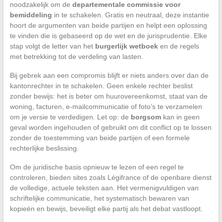
noodzakelijk om de
departementale commissie voor
bemiddeling
in te schakelen. Gratis en neutraal, deze instantie
hoort de argumenten van beide partijen en helpt een oplossing
te vinden die is gebaseerd op de wet en de jurisprudentie. Elke
stap volgt de letter van het
burgerlijk wetboek
en de regels
met betrekking tot de verdeling van lasten.
Bij gebrek aan een compromis blijft er niets anders over dan de
kantonrechter in te schakelen. Geen enkele rechter beslist
zonder bewijs: het is beter om huurovereenkomst, staat van de
woning, facturen, e-mailcommunicatie of foto’s te verzamelen
om je versie te verdedigen. Let op: de
borgsom
kan in geen
geval worden ingehouden of gebruikt om dit conflict op te lossen
zonder de toestemming van beide partijen of een formele
rechterlijke beslissing.
Om de juridische basis opnieuw te lezen of een regel te
controleren, bieden sites zoals Légifrance of de openbare dienst
de volledige, actuele teksten aan. Het vermenigvuldigen van
schriftelijke communicatie, het systematisch bewaren van
kopieën en bewijs, beveiligt elke partij als het debat vastloopt.