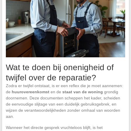
Wat te doen bij onenigheid of
twijfel over de reparatie?
Zodra er twijfel ontstaat, is er een reflex die je moet aannemen:
de
huurovereenkomst
en de
staat van de woning
grondig
doornemen. Deze documenten scheppen het kader, scheiden
de eenvoudige slijtage van een duidelijk gebruiksgebrek, en
wijzen de verantwoordelijkheden zonder omhaal van woorden
aan.
Wanneer het directe gesprek vruchteloos blijft, is het