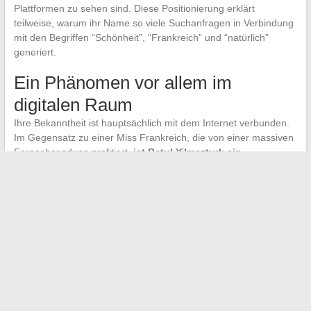
Plattformen zu sehen sind. Diese Positionierung erklärt
teilweise, warum ihr Name so viele Suchanfragen in Verbindung
mit den Begriffen “Schönheit”, “Frankreich” und “natürlich”
generiert.
Ein Phänomen vor allem im
digitalen Raum
Ihre Bekanntheit ist hauptsächlich mit dem Internet verbunden.
Im Gegensatz zu einer Miss Frankreich, die von einer massiven
Fernsehsendung profitiert,
ist Betul Yilmazturk ein
Phänomen, das in Suchmaschinen entstanden ist
. Artikel,
Beauty-Blogs und soziale Medien haben ihre Sichtbarkeit
aufgebaut, ohne den traditionellen Medienweg zu gehen.
Dieser Mechanismus der rein digitalen Bekanntheit spiegelt
wider, wie sich die Schönheitsstandards heutzutage entwickeln.
Der Titel der schönsten Frau Frankreichs wurde in ihrem Fall
nicht auf einer Fernsehbühne verliehen, sondern durch Klicks,
Shares und Google-Anfragen validiert.