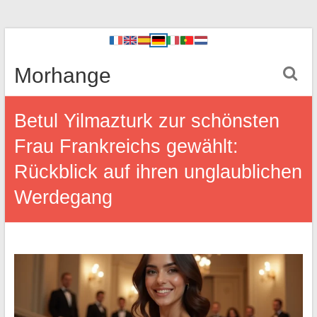
Morhange
Betul Yilmazturk zur schönsten
Frau Frankreichs gewählt:
Rückblick auf ihren unglaublichen
Werdegang