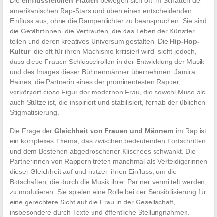
Die
einflussreichen Frauen
bewegen sich oft im Schatten der
amerikanischen Rap-Stars und üben einen entscheidenden
Einfluss aus, ohne die Rampenlichter zu beanspruchen. Sie sind
die Gefährtinnen, die Vertrauten, die das Leben der Künstler
teilen und deren kreatives Universum gestalten. Die
Hip-Hop-
Kultur
, die oft für ihren Machismo kritisiert wird, sieht jedoch,
dass diese Frauen Schlüsselrollen in der Entwicklung der Musik
und des Images dieser Bühnenmänner übernehmen. Jamira
Haines, die Partnerin eines der prominentesten Rapper,
verkörpert diese Figur der modernen Frau, die sowohl Muse als
auch Stütze ist, die inspiriert und stabilisiert, fernab der üblichen
Stigmatisierung.
Die Frage der
Gleichheit von Frauen und Männern
im Rap ist
ein komplexes Thema, das zwischen bedeutenden Fortschritten
und dem Bestehen abgedroschener Klischees schwankt. Die
Partnerinnen von Rappern treten manchmal als Verteidigerinnen
dieser Gleichheit auf und nutzen ihren Einfluss, um die
Botschaften, die durch die Musik ihrer Partner vermittelt werden,
zu modulieren. Sie spielen eine Rolle bei der Sensibilisierung für
eine gerechtere Sicht auf die Frau in der Gesellschaft,
insbesondere durch Texte und öffentliche Stellungnahmen.