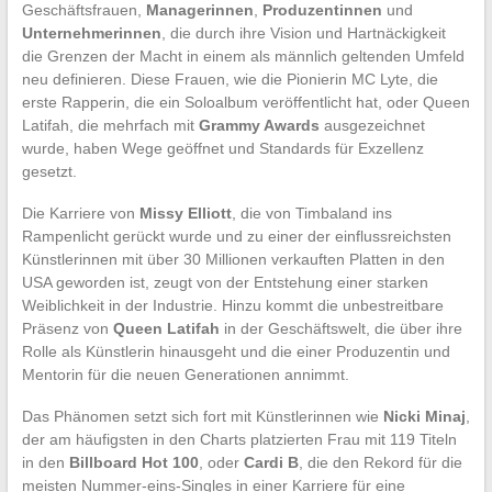
Geschäftsfrauen,
Managerinnen
,
Produzentinnen
und
Unternehmerinnen
, die durch ihre Vision und Hartnäckigkeit
die Grenzen der Macht in einem als männlich geltenden Umfeld
neu definieren. Diese Frauen, wie die Pionierin MC Lyte, die
erste Rapperin, die ein Soloalbum veröffentlicht hat, oder Queen
Latifah, die mehrfach mit
Grammy Awards
ausgezeichnet
wurde, haben Wege geöffnet und Standards für Exzellenz
gesetzt.
Die Karriere von
Missy Elliott
, die von Timbaland ins
Rampenlicht gerückt wurde und zu einer der einflussreichsten
Künstlerinnen mit über 30 Millionen verkauften Platten in den
USA geworden ist, zeugt von der Entstehung einer starken
Weiblichkeit in der Industrie. Hinzu kommt die unbestreitbare
Präsenz von
Queen Latifah
in der Geschäftswelt, die über ihre
Rolle als Künstlerin hinausgeht und die einer Produzentin und
Mentorin für die neuen Generationen annimmt.
Das Phänomen setzt sich fort mit Künstlerinnen wie
Nicki Minaj
,
der am häufigsten in den Charts platzierten Frau mit 119 Titeln
in den
Billboard Hot 100
, oder
Cardi B
, die den Rekord für die
meisten Nummer-eins-Singles in einer Karriere für eine