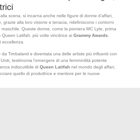
rici
alla scena, si incarna anche nelle figure di donne d’affari,
 grazie alla loro visione e tenacia, ridefiniscono i contorni
e maschile. Queste donne, come la pioniera MC Lyte, prima
 Queen Latifah, più volte vincitrice ai
Grammy Awards
,
i eccellenza.
 da Timbaland e diventata una delle artiste più influenti con
ti Uniti, testimonia l’emergere di una femminilità potente
senza indiscutibile di
Queen Latifah
nel mondo degli affari,
acciare quello di produttrice e mentore per le nuove
cki Minaj
, donna più classificata nelle classifiche con 119
 detentrice del record di singoli classificati numero uno in
ti, ben oltre le semplici performance dal vivo, sottolineano
e dello sviluppo imprenditoriale al femminile.
hee Stallion
, consacrata “Migliore nuova artista” ai
rmata per l’etichetta di Kanye West, Good Music, dimostra
 di accelerare. Queste donne non si limitano a figurare