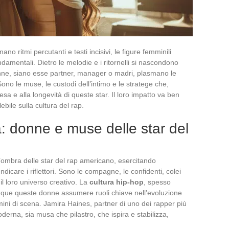
o ritmi percutanti e testi incisivi, le figure femminili
damentali. Dietro le melodie e i ritornelli si nascondono
onne, siano esse partner, manager o madri, plasmano le
 Sono le muse, le custodi dell’intimo e le stratege che,
cesa e alla longevità di queste star. Il loro impatto va ben
ebile sulla cultura del rap.
a: donne e muse delle star del
’ombra delle star del rap americano, esercitando
icare i riflettori. Sono le compagne, le confidenti, colei
 il loro universo creativo. La
cultura hip-hop
, spesso
nque queste donne assumere ruoli chiave nell’evoluzione
ini di scena. Jamira Haines, partner di uno dei rapper più
derna, sia musa che pilastro, che ispira e stabilizza,