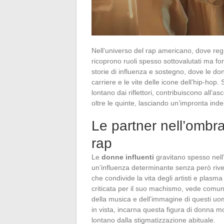
Nell’universo del rap americano, dove regnan
ricoprono ruoli spesso sottovalutati ma fon
storie di influenza e sostegno, dove le d
carriere e le vite delle icone dell’hip-hop.
lontano dai riflettori, contribuiscono all’as
oltre le quinte, lasciando un’impronta indel
Le partner nell’ombr
rap
Le
donne influenti
gravitano spesso nell
un’influenza determinante senza però rivend
che condivide la vita degli artisti e plasma
criticata per il suo machismo, vede comu
della musica e dell’immagine di questi uom
in vista, incarna questa figura di donna mo
lontano dalla stigmatizzazione abituale.