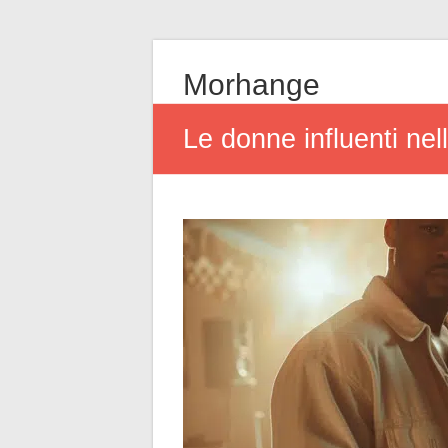
Morhange
Le donne influenti nel