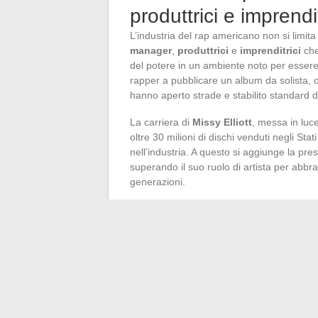
produttrici e imprendit
L’industria del rap americano non si limita 
manager
,
produttrici
e
imprenditrici
che,
del potere in un ambiente noto per esser
rapper a pubblicare un album da solista, o
hanno aperto strade e stabilito standard d
La carriera di
Missy Elliott
, messa in luce
oltre 30 milioni di dischi venduti negli Sta
nell’industria. A questo si aggiunge la pre
superando il suo ruolo di artista per abbr
generazioni.
Il fenomeno continua con artiste come
Ni
brani nella
Billboard Hot 100
, o
Cardi B
,
una carriera per una rapper. Questi risulta
l’importanza della gestione della carriera 
La nuova ondata di rapper come
Megan T
Grammy Awards
2021, e
070 Shake
, fi
che l’ascesa femminile nel rap non smette