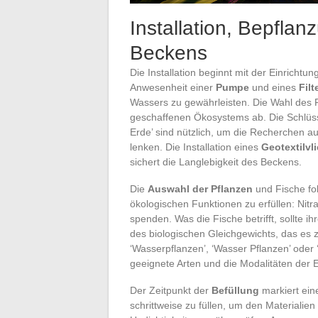
Installation, Bepfla
Beckens
Die Installation beginnt mit der Einrichtun
Anwesenheit einer
Pumpe
und eines
Filt
Wassers zu gewährleisten. Die Wahl des 
geschaffenen Ökosystems ab. Die Schlüssel
Erde’ sind nützlich, um die Recherchen auf
lenken. Die Installation eines
Geotextilvl
sichert die Langlebigkeit des Beckens.
Die
Auswahl der Pflanzen
und Fische fol
ökologischen Funktionen zu erfüllen: Nitr
spenden. Was die Fische betrifft, sollte i
des biologischen Gleichgewichts, das es z
‘Wasserpflanzen’, ‘Wasser Pflanzen’ oder 
geeignete Arten und die Modalitäten der 
Der Zeitpunkt der
Befüllung
markiert ein
schrittweise zu füllen, um den Materialie