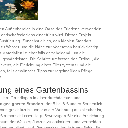
nen Außenbereich in eine Oase des Friedens verwandeln,
andschaftsdesigns eingeführt wird. Dieses Projekt
 Ausführung. Zunächst gilt es, den idealen Standort
zu Wasser und die Nähe zur Vegetation berücksichtigt
Materialien ist ebenfalls entscheidend, um die
u gewährleisten. Die Schritte umfassen das Erdbau, die
beckens, die Einrichtung eines Filtersystems und die
en, falls gewünscht. Tipps zur regelmäßigen Pflege
s.
ung eines Gartenbassins
t ihre Grundlagen in einer durchdachten und
en
geeigneten Standort
, der 5 bis 6 Stunden Sonnenlicht
men geschützt ist und von der Wohnung aus sichtbar ist,
Stromanschlüssen liegt. Bevorzugen Sie eine Ausrichtung
tum der Wasserpflanzen zu optimieren, und vermeiden
r vorteilhaft sind. Perspectives-jardin.fr empfiehlt, die