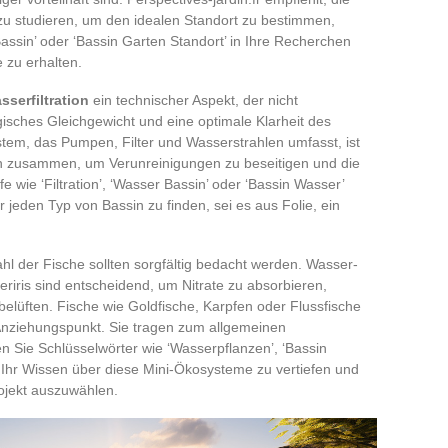
zu studieren, um den idealen Standort zu bestimmen,
assin’ oder ‘Bassin Garten Standort’ in Ihre Recherchen
 zu erhalten.
sserfiltration
ein technischer Aspekt, der nicht
gisches Gleichgewicht und eine optimale Klarheit des
stem, das Pumpen, Filter und Wasserstrahlen umfasst, ist
n zusammen, um Verunreinigungen zu beseitigen und die
e wie ‘Filtration’, ‘Wasser Bassin’ oder ‘Bassin Wasser’
r jeden Typ von Bassin zu finden, sei es aus Folie, ein
l der Fische sollten sorgfältig bedacht werden. Wasser-
iris sind entscheidend, um Nitrate zu absorbieren,
lüften. Fische wie Goldfische, Karpfen oder Flussfische
r Anziehungspunkt. Sie tragen zum allgemeinen
 Sie Schlüsselwörter wie ‘Wasserpflanzen’, ‘Bassin
 Ihr Wissen über diese Mini-Ökosysteme zu vertiefen und
rojekt auszuwählen.