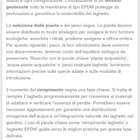
adatte a ogni configurazione. L’installazione di un
tessuto
geotessile
sotto la membrana di tipo EPDM protegge da
perforazioni e garantisce la sostenibilità del laghetto.
La
selezione delle piante
e dei pesci segue. Le piante devono
essere distribuite in modo strategico per svolgere le loro funzioni
ecologiche: assorbire i nitrati, produrre ossigeno e offrire ombra.
Per quanto riguarda i pesci, la loro introduzione deve avvenire
con discernimento, tenendo conto dell’equilibrio biologico da
preservare. Ricerche con le parole chiave ‘piante acquatiche’,
‘acqua piante acquatiche’ o ‘pesci costruire laghetto’ forniranno
informazioni precise sulle specie adatte e sulle modalità di
introduzione.
Il momento del
riempimento
segna una fase chiave. Si tratta di
riempire il laghetto progressivamente per consentire ai materiali
di adattarsi e verificare l’assenza di perdite. Potrebbero essere
necessari aggiustamenti per garantire una distribuzione
omogenea dell’acqua e un’integrazione naturale del laghetto nel
giardino. L’uso di parole chiave come ‘riempimento laghetto’ o
‘laghetto EPDM’ guida verso le migliori pratiche per questa fase
delicata.