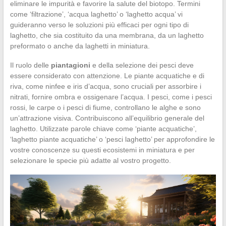
eliminare le impurità e favorire la salute del biotopo. Termini
come ‘filtrazione’, ‘acqua laghetto’ o ‘laghetto acqua’ vi
guideranno verso le soluzioni più efficaci per ogni tipo di
laghetto, che sia costituito da una membrana, da un laghetto
preformato o anche da laghetti in miniatura.
Il ruolo delle
piantagioni
e della selezione dei pesci deve
essere considerato con attenzione. Le piante acquatiche e di
riva, come ninfee e iris d’acqua, sono cruciali per assorbire i
nitrati, fornire ombra e ossigenare l’acqua. I pesci, come i pesci
rossi, le carpe o i pesci di fiume, controllano le alghe e sono
un’attrazione visiva. Contribuiscono all’equilibrio generale del
laghetto. Utilizzate parole chiave come ‘piante acquatiche’,
‘laghetto piante acquatiche’ o ‘pesci laghetto’ per approfondire le
vostre conoscenze su questi ecosistemi in miniatura e per
selezionare le specie più adatte al vostro progetto.