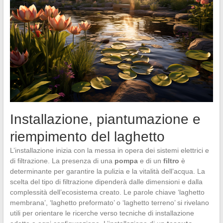
Installazione, piantumazione e
riempimento del laghetto
L’installazione inizia con la messa in opera dei sistemi elettrici e
di filtrazione. La presenza di una
pompa
e di un
filtro
è
determinante per garantire la pulizia e la vitalità dell’acqua. La
scelta del tipo di filtrazione dipenderà dalle dimensioni e dalla
complessità dell’ecosistema creato. Le parole chiave ‘laghetto
membrana’, ‘laghetto preformato’ o ‘laghetto terreno’ si rivelano
utili per orientare le ricerche verso tecniche di installazione