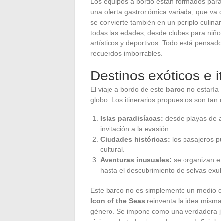
Los equipos a bordo están formados para 
una oferta gastronómica variada, que va d
se convierte también en un periplo culinar
todas las edades, desde clubes para niño
artísticos y deportivos. Todo está pensad
recuerdos imborrables.
Destinos exóticos e i
El viaje a bordo de este
barco
no estaría 
globo. Los itinerarios propuestos son tan
Islas paradisíacas:
desde playas de a
invitación a la evasión.
Ciudades históricas:
los pasajeros p
cultural.
Aventuras inusuales:
se organizan ex
hasta el descubrimiento de selvas exu
Este barco no es simplemente un medio de
Icon of the Seas
reinventa la idea misma
género. Se impone como una verdadera joy