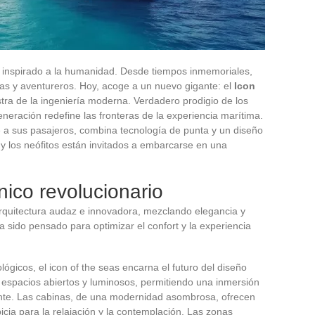
a inspirado a la humanidad. Desde tiempos inmemoriales,
tas y aventureros. Hoy, acoge a un nuevo gigante: el
Icon
ra de la ingeniería moderna. Verdadero prodigio de los
neración redefine las fronteras de la experiencia marítima.
e a sus pasajeros, combina tecnología de punta y un diseño
 los neófitos están invitados a embarcarse en una
nico revolucionario
arquitectura audaz e innovadora, mezclando elegancia y
 sido pensado para optimizar el confort y la experiencia
ógicos, el icon of the seas encarna el futuro del diseño
espacios abiertos y luminosos, permitiendo una inmersión
ante. Las cabinas, de una modernidad asombrosa, ofrecen
cia para la relajación y la contemplación. Las zonas