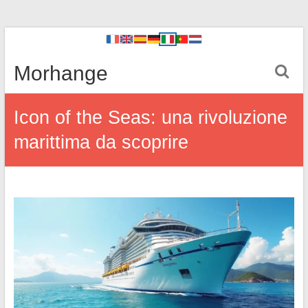
Morhange
Icon of the Seas: una rivoluzione
marittima da scoprire