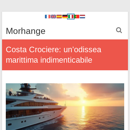
Morhange
Costa Crociere: un’odissea
marittima indimenticabile