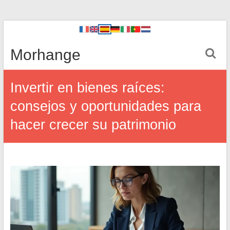
Morhange
Invertir en bienes raíces:
consejos y oportunidades para
hacer crecer su patrimonio