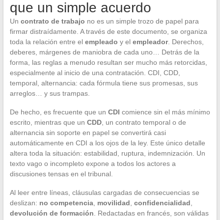
que un simple acuerdo
Un
contrato de trabajo
no es un simple trozo de papel para
firmar distraídamente. A través de este documento, se organiza
toda la relación entre el
empleado
y el
empleador
. Derechos,
deberes, márgenes de maniobra de cada uno… Detrás de la
forma, las reglas a menudo resultan ser mucho más retorcidas,
especialmente al inicio de una contratación. CDI, CDD,
temporal, alternancia: cada fórmula tiene sus promesas, sus
arreglos… y sus trampas.
De hecho, es frecuente que un
CDI
comience sin el más mínimo
escrito, mientras que un
CDD
, un contrato temporal o de
alternancia sin soporte en papel se convertirá casi
automáticamente en CDI a los ojos de la ley. Este único detalle
altera toda la situación: estabilidad, ruptura, indemnización. Un
texto vago o incompleto expone a todos los actores a
discusiones tensas en el tribunal.
Al leer entre líneas, cláusulas cargadas de consecuencias se
deslizan:
no competencia
,
movilidad
,
confidencialidad
,
devolución de formación
. Redactadas en francés, son válidas