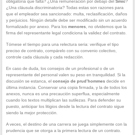
obligatoria que falta? ¿Una remuneración por debajo del
Smic
?
¿Una cláusula discriminatoria? Todas estas son razones para
que el empleador sea sancionado: multa, reclasificación, daños
y perjuicios. Ningún detalle debe ser modificado sin un acuerdo
formalizado por anexo. Para los
menores
, no olvidemos que la
firma del representante legal condiciona la validez del contrato.
Tómese el tiempo para una relectura seria: verifique el tipo
preciso de contrato, compárelo con su convenio colectivo,
controle cada cláusula y cada redacción.
En caso de duda, los consejos de un profesional o de un
representante del personal valen su peso en tranquilidad. Si la
discusión se estanca, el
consejo de prud’hommes
decide en
última instancia. Conservar una copia firmada, y la de todos los
anexos, nunca es una precaución superflua, especialmente
cuando los textos multiplican las sutilezas. Para defender su
puesto, anticipar los litigios desde la lectura del contrato sigue
siendo la mejor protección.
A veces, el destino de una carrera se juega simplemente con la
prudencia que se otorga a la primera lectura de un contrato.