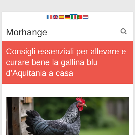
Morhange
Consigli essenziali per allevare e
curare bene la gallina blu
d’Aquitania a casa