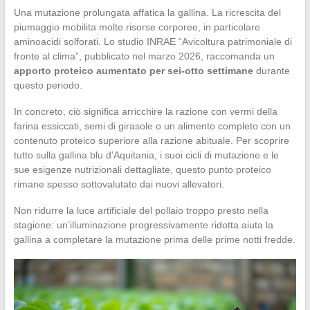
Una mutazione prolungata affatica la gallina. La ricrescita del
piumaggio mobilita molte risorse corporee, in particolare
aminoacidi solforati. Lo studio INRAE “Avicoltura patrimoniale di
fronte al clima”, pubblicato nel marzo 2026, raccomanda un
apporto proteico aumentato per sei-otto settimane
durante
questo periodo.
In concreto, ciò significa arricchire la razione con vermi della
farina essiccati, semi di girasole o un alimento completo con un
contenuto proteico superiore alla razione abituale. Per scoprire
tutto sulla gallina blu d’Aquitania, i suoi cicli di mutazione e le
sue esigenze nutrizionali dettagliate, questo punto proteico
rimane spesso sottovalutato dai nuovi allevatori.
Non ridurre la luce artificiale del pollaio troppo presto nella
stagione: un’illuminazione progressivamente ridotta aiuta la
gallina a completare la mutazione prima delle prime notti fredde.