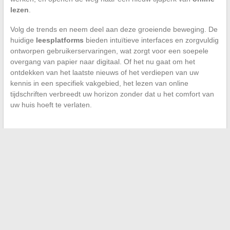
lezen
.
Volg de trends en neem deel aan deze groeiende beweging. De
huidige
leesplatforms
bieden intuïtieve interfaces en zorgvuldig
ontworpen gebruikerservaringen, wat zorgt voor een soepele
overgang van papier naar digitaal. Of het nu gaat om het
ontdekken van het laatste nieuws of het verdiepen van uw
kennis in een specifiek vakgebied, het lezen van online
tijdschriften verbreedt uw horizon zonder dat u het comfort van
uw huis hoeft te verlaten.
←
De fascinerende dieren van de Zuidpool
Invloedrijke vrouwen in het leven van Amerikaanse rapsterren
→
Search