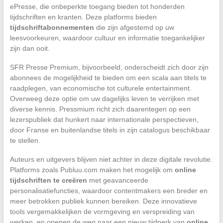
ePresse, die onbeperkte toegang bieden tot honderden
tijdschriften en kranten. Deze platforms bieden
tijdschriftabonnementen
die zijn afgestemd op uw
leesvoorkeuren, waardoor cultuur en informatie toegankelijker
zijn dan ooit.
SFR Presse Premium, bijvoorbeeld, onderscheidt zich door zijn
abonnees de mogelijkheid te bieden om een scala aan titels te
raadplegen, van economische tot culturele entertainment.
Overweeg deze optie om uw dagelijks leven te verrijken met
diverse kennis. Pressmium richt zich daarentegen op een
lezerspubliek dat hunkert naar internationale perspectieven,
door Franse en buitenlandse titels in zijn catalogus beschikbaar
te stellen.
Auteurs en uitgevers blijven niet achter in deze digitale revolutie.
Platforms zoals Publuu.com maken het mogelijk om
online
tijdschriften te creëren
met geavanceerde
personalisatiefuncties, waardoor contentmakers een breder en
meer betrokken publiek kunnen bereiken. Deze innovatieve
tools vergemakkelijken de vormgeving en verspreiding van
werken, en openen de weg naar een nieuw tijdperk van
online