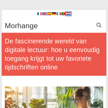
Morhange
De fascinerende wereld van
digitale lectuur: hoe u eenvoudig
toegang krijgt tot uw favoriete
tijdschriften online