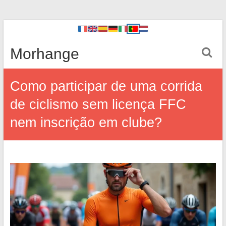
Morhange
Como participar de uma corrida
de ciclismo sem licença FFC
nem inscrição em clube?