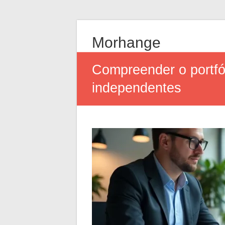
Morhange
Compreender o portfó
independentes