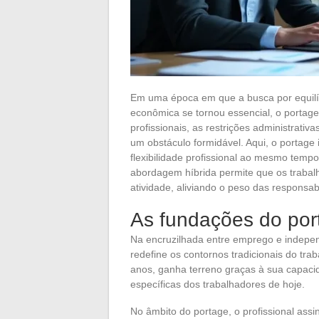
Em uma época em que a busca por equilíb
econômica se tornou essencial, o portage
profissionais, as restrições administrat
um obstáculo formidável. Aqui, o portag
flexibilidade profissional ao mesmo temp
abordagem híbrida permite que os traba
atividade, aliviando o peso das responsa
As fundações do por
Na encruzilhada entre emprego e indepen
redefine os contornos tradicionais do tr
anos, ganha terreno graças à sua capac
específicas dos trabalhadores de hoje.
No âmbito do portage, o profissional ass