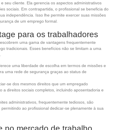
 e seu cliente. Ela gerencia os aspectos administrativos
s sociais. Em contrapartida, o profissional se beneficia do
a independência. Isso lhe permite exercer suas missões
egurança de um emprego formal.
tage para os trabalhadores
s descobrem uma gama de vantagens frequentemente
go tradicionais. Esses benefícios não se limitam a uma
.
erece uma liberdade de escolha em termos de missões e
ra uma rede de segurança graças ao status de
ciar-se dos mesmos direitos que um empregado
 a direitos sociais completos, incluindo aposentadoria e
ites administrativos, frequentemente tediosos, são
permitindo ao profissional dedicar-se plenamente à sua
e no mercado de trabalho