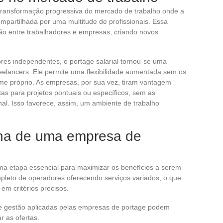
ransformação progressiva do mercado de trabalho onde a
partilhada por uma multitude de profissionais. Essa
ão entre trabalhadores e empresas, criando novos
es independentes, o portage salarial tornou-se uma
eelancers. Ele permite uma flexibilidade aumentada sem os
me próprio. As empresas, por sua vez, tiram vantagem
stas para projetos pontuais ou específicos, sem as
al. Isso favorece, assim, um ambiente de trabalho
olha de uma empresa de
ma etapa essencial para maximizar os benefícios a serem
pleto de operadores oferecendo serviços variados, o que
m critérios precisos.
e gestão aplicadas pelas empresas de portage podem
r as ofertas.