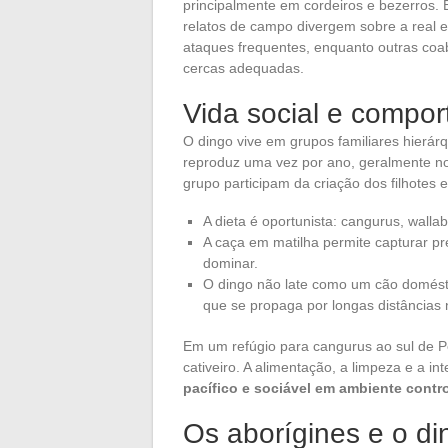
principalmente em cordeiros e bezerros. 
relatos de campo divergem sobre a real 
ataques frequentes, enquanto outras coa
cercas adequadas.
Vida social e compo
O dingo vive em grupos familiares hierár
reproduz uma vez por ano, geralmente no
grupo participam da criação dos filhotes 
A dieta é oportunista: cangurus, wallab
A caça em matilha permite capturar pr
dominar.
O dingo não late como um cão domésti
que se propaga por longas distâncias
Em um refúgio para cangurus ao sul de Pe
cativeiro. A alimentação, a limpeza e a 
pacífico e sociável em ambiente contr
Os aborígines e o din