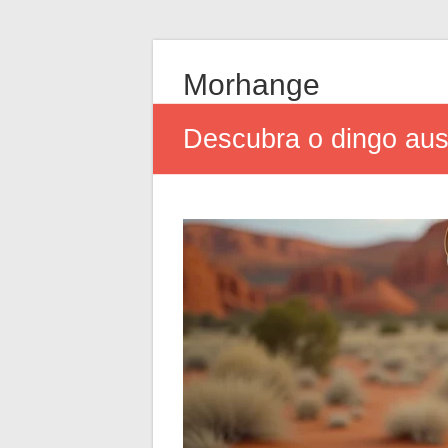
Morhange
Descubra o dingo austr