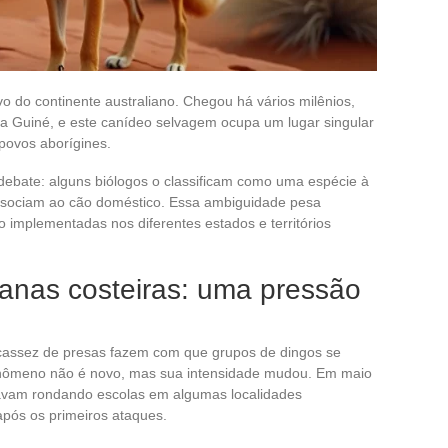
vo do continente australiano. Chegou há vários milênios,
va Guiné, e este canídeo selvagem ocupa um lugar singular
 povos aborígines.
debate: alguns biólogos o classificam como uma espécie à
associam ao cão doméstico. Essa ambiguidade pesa
o implementadas nos diferentes estados e territórios
anas costeiras: uma pressão
cassez de presas fazem com que grupos de dingos se
enômeno não é novo, mas sua intensidade mudou. Em maio
tavam rondando escolas em algumas localidades
após os primeiros ataques.