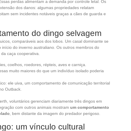
Essas perdas alimentam a demanda por controle letal. Os
extensão dos danos: algumas propriedades relatam
bitam sem incidentes notáveis graças a cães de guarda e
rtamento do dingo selvagem
quicos, comparáveis aos dos lobos. Um casal dominante se
 início do inverno australiano. Os outros membros do
e da caça cooperativa.
ies, coelhos, roedores, répteis, aves e carniça.
esas muito maiores do que um indivíduo isolado poderia
co: ele uiva, um comportamento de comunicação territorial
 no Outback.
rth, voluntários gerenciam diariamente três dingos em
integração com outros animais mostram
um comportamento
olado
, bem distante da imagem do predador perigoso.
go: um vínculo cultural