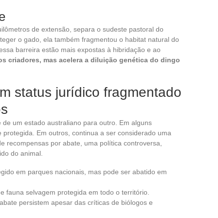
e
ilômetros de extensão, separa o sudeste pastoral do
roteger o gado, ela também fragmentou o habitat natural do
dessa barreira estão mais expostas à hibridação e ao
 os criadores, mas acelera a diluição genética do dingo
m status jurídico fragmentado
os
te de um estado australiano para outro. Em alguns
cie protegida. Em outros, continua a ser considerado uma
 recompensas por abate, uma política controversa,
ido do animal.
egido em parques nacionais, mas pode ser abatido em
de fauna selvagem protegida em todo o território.
ate persistem apesar das críticas de biólogos e