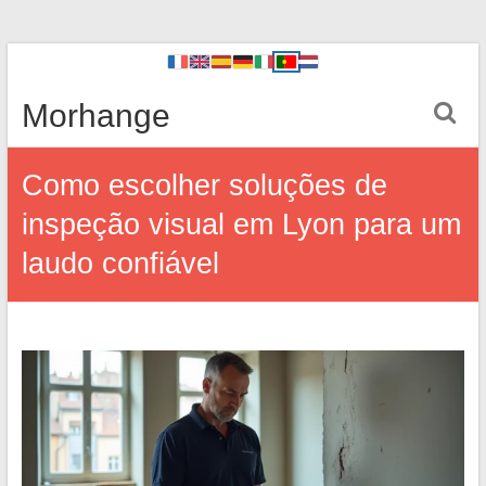
Morhange
Como escolher soluções de
inspeção visual em Lyon para um
laudo confiável