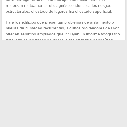
refuerzan mutuamente: el diagnóstico identifica los riesgos
estructurales, el estado de lugares fija el estado superficial.
Para los edificios que presentan problemas de aislamiento o
huellas de humedad recurrentes, algunos proveedores de Lyon
ofrecen servicios ampliados que incluyen un informe fotográfico
detallado de las zonas de riesgo.
Este enfoque específico
reduce las disputas durante la devolución del depósito de
garantía.
La elección de una solución de inspección visual en Lyon se
basa en la rigurosidad metodológica del proveedor, la
completitud de su informe y su capacidad para documentar
cada anomalía de manera utilizable. Un estado de lugares
descuidado siempre cuesta más que el sobrecosto de un
profesional metódico.
←
Descubrir el dingo australiano en Australia: estilo de vida,
hábitat y protección