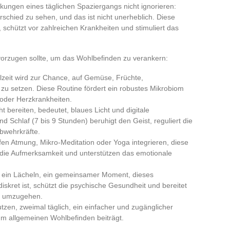
ungen eines täglichen Spaziergangs nicht ignorieren:
chied zu sehen, und das ist nicht unerheblich. Diese
t, schützt vor zahlreichen Krankheiten und stimuliert das
vorzugen sollte, um das Wohlbefinden zu verankern:
lzeit wird zur Chance, auf Gemüse, Früchte,
zu setzen. Diese Routine fördert ein robustes Mikrobiom
 oder Herzkrankheiten.
 bereiten, bedeutet, blaues Licht und digitale
 Schlaf (7 bis 9 Stunden) beruhigt den Geist, reguliert die
Abwehrkräfte.
fen Atmung, Mikro-Meditation oder Yoga integrieren, diese
 die Aufmerksamkeit und unterstützen das emotionale
, ein Lächeln, ein gemeinsamer Moment, dieses
skret ist, schützt die psychische Gesundheit und bereitet
en umzugehen.
zen, zweimal täglich, ein einfacher und zugänglicher
um allgemeinen Wohlbefinden beiträgt.