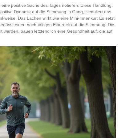
 eine positive Sache des Tages notieren. Diese Handlung,
 positive Dynamik auf die Stimmung in Gang, stimuliert das
nkweise. Das Lachen wirkt wie eine Mini-Innenkur: Es setzt
terlässt einen nachhaltigen Eindruck auf die Stimmung. Die
t werden, bauen letztendlich eine Gesundheit auf, die auf