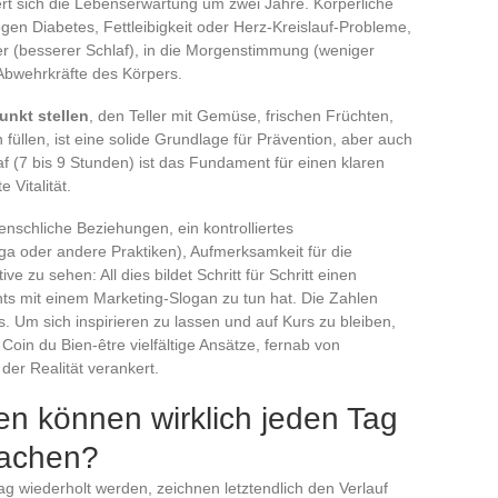
rt sich die Lebenserwartung um zwei Jahre. Körperliche
 gegen Diabetes, Fettleibigkeit oder Herz-Kreislauf-Probleme,
er (besserer Schlaf), in die Morgenstimmung (weniger
 Abwehrkräfte des Körpers.
nkt stellen
, den Teller mit Gemüse, frischen Früchten,
üllen, ist eine solide Grundlage für Prävention, aber auch
af (7 bis 9 Stunden) ist das Fundament für einen klaren
 Vitalität.
schliche Beziehungen, ein kontrolliertes
a oder andere Praktiken), Aufmerksamkeit für die
 zu sehen: All dies bildet Schritt für Schritt einen
chts mit einem Marketing-Slogan zu tun hat. Die Zahlen
s. Um sich inspirieren zu lassen und auf Kurs zu bleiben,
oin du Bien-être vielfältige Ansätze, fernab von
der Realität verankert.
en können wirklich jeden Tag
machen?
ag wiederholt werden, zeichnen letztendlich den Verlauf