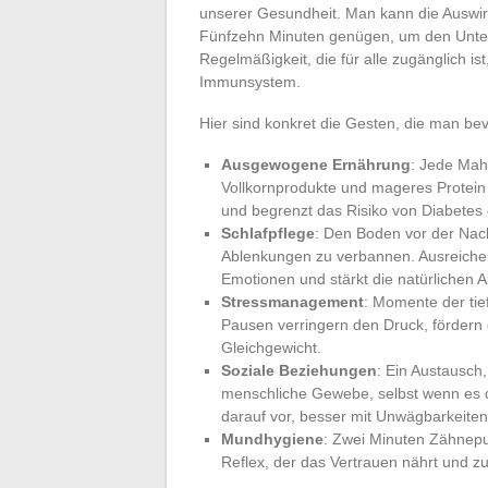
unserer Gesundheit. Man kann die Auswirk
Fünfzehn Minuten genügen, um den Unters
Regelmäßigkeit, die für alle zugänglich is
Immunsystem.
Hier sind konkret die Gesten, die man be
Ausgewogene Ernährung
: Jede Mah
Vollkornprodukte und mageres Protein 
und begrenzt das Risiko von Diabetes
Schlafpflege
: Den Boden vor der Nacht
Ablenkungen zu verbannen. Ausreichend
Emotionen und stärkt die natürlichen 
Stressmanagement
: Momente der tie
Pausen verringern den Druck, fördern
Gleichgewicht.
Soziale Beziehungen
: Ein Austausch
menschliche Gewebe, selbst wenn es di
darauf vor, besser mit Unwägbarkeit
Mundhygiene
: Zwei Minuten Zähneput
Reflex, der das Vertrauen nährt und z