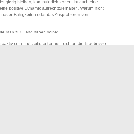
eugierig bleiben, kontinuierlich lernen, ist auch eine
 eine positive Dynamik aufrechtzuerhalten. Warum nicht
n neuer Fähigkeiten oder das Ausprobieren von
 die man zur Hand haben sollte:
proaktiv sein, frühzeitig erkennen, sich an die Ergebnisse
folgung dient als Kompass, um die Gewohnheiten zu
rigkeit eine Gelegenheit zur Stärkung sehen, das ist eine
uer aufbaut.
u einem Erfahrungsfeld zu machen: Die bewussten,
gen zeichnen allmählich ein Gleichgewicht, das nichts
nalisierten Leinwandbild verschönern können
ichtigen Pool für zu Hause auszuwählen und zu pflegen
→