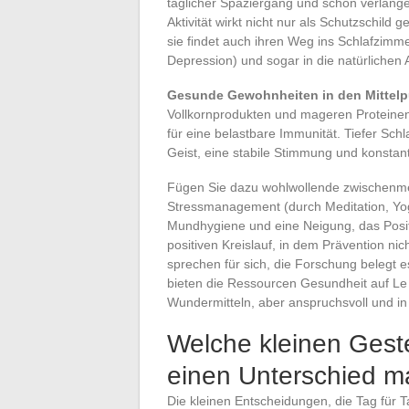
täglicher Spaziergang und schon verlänge
Aktivität wirkt nicht nur als Schutzschild
sie findet auch ihren Weg ins Schlafzimm
Depression) und sogar in die natürlichen
Gesunde Gewohnheiten in den Mittelpu
Vollkornprodukten und mageren Proteinen f
für eine belastbare Immunität. Tiefer Schl
Geist, eine stabile Stimmung und konstante
Fügen Sie dazu wohlwollende zwischenmen
Stressmanagement (durch Meditation, Yog
Mundhygiene und eine Neigung, das Positive
positiven Kreislauf, in dem Prävention ni
sprechen für sich, die Forschung belegt e
bieten die Ressourcen Gesundheit auf Le C
Wundermitteln, aber anspruchsvoll und in 
Welche kleinen Gest
einen Unterschied 
Die kleinen Entscheidungen, die Tag für T