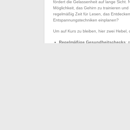
fördert die Gelassenheit auf lange Sicht. N
Möglichkeit, das Gehirn zu trainieren und
regelmäßig Zeit für Lesen, das Entdecke
Entspannungstechniken einplanen?
Um auf Kurs zu bleiben, hier zwei Hebel,
Regelmäßige Gesundheitschecks
: 
anpassen. Diese persönliche Nachver
verfeinern.
Positive Einstellung
: In jeder Schwie
Denkweise, die die Gesundheit auf Da
Es liegt an jedem Einzelnen, jeden Tag z
wiederholten und angepassten Entscheidun
dem Zufall überlässt.
←
Wie Sie Ihr Zuhause mit einem perso
Alles, was Sie wissen müssen, um den r