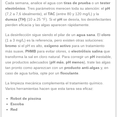
Cada semana, analice el agua con
tiras de prueba
o un
tester
electrónico
. Tres parámetros merecen toda su atención: el
pH
(7,2 a 7,6 idealmente), el
TAC
(entre 80 y 120 mg/L) y la
dureza (TH)
(10 a 25 °F). Si el
pH
se desvía, los desinfectantes
pierden eficacia y las algas aparecen rápidamente.
La desinfección sigue siendo el pilar de un
agua sana
. El
cloro
(1 a 3 mg/L) es la referencia, pero existen otras soluciones:
bromo
si el pH es alto,
oxígeno activo
para un tratamiento
más suave,
PHMB
para evitar olores, o
electrólisis salina
que
transforma la sal en cloro natural. Para corregir un
pH
inestable,
use productos adecuados (
pH más
,
pH menos
), trate las algas
tan pronto como aparezcan con un
producto anti-algas
y, en
caso de agua turbia, opte por un
floculante
.
La limpieza mecánica complementa el tratamiento químico.
Varios herramientas hacen que esta tarea sea eficaz:
Robot de piscina
Escoba
Red