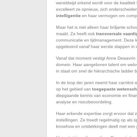
wereldwijd erkend wordt voor de kwaliteit
excelleert ze opnieuw, zich onderscheide
intelligentie
en haar vermogen om comple
Maar het is niet alleen haar briljante sc
maakt. Ze heeft ook
transversale vaard
communicatie en tijdmanagement. Deze kw
opgeleverd vanaf haar eerste stappen in 
Vanaf dat moment vestigt Anne Dewavrin z
domein. Haar aangeboren talent om welov
in staat om snel de hiërarchische ladder 
In de loop der jaren neemt haar carrière
op het gebied van
toegepaste wetenscha
diepgaande kennis van economie en financ
analyse en risicobeoordeling.
Haar erkende expertise zorgt ervoor dat 
instellingen. Ze treedt regelmatig op als 
knowhow en ontdekkingen deelt met een p