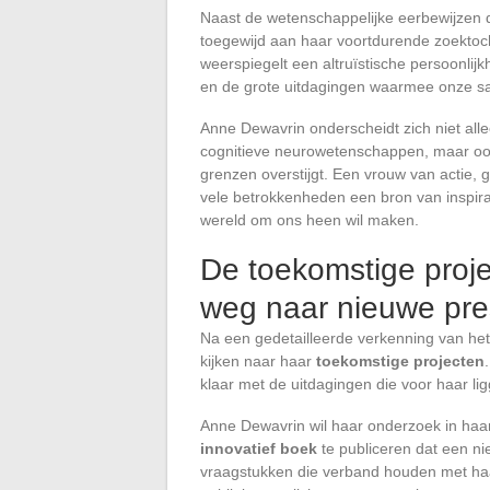
Naast de wetenschappelijke eerbewijzen d
toegewijd aan haar voortdurende zoektocht
weerspiegelt een altruïstische persoonli
en de grote uitdagingen waarmee onze s
Anne Dewavrin onderscheidt zich niet alle
cognitieve neurowetenschappen, maar ook
grenzen overstijgt. Een vrouw van actie,
vele betrokkenheden een bron van inspirat
wereld om ons heen wil maken.
De toekomstige proj
weg naar nieuwe pre
Na een gedetailleerde verkenning van het 
kijken naar haar
toekomstige projecten
klaar met de uitdagingen die voor haar li
Anne Dewavrin wil haar onderzoek in haar
innovatief boek
te publiceren dat een n
vraagstukken die verband houden met haa