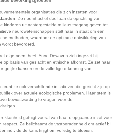
telde bevolkingsgroepen
.
gouvernementele organisaties die zich inzetten voor
slanden
. Ze neemt actief deel aan de oprichting van
e kinderen uit achtergestelde milieus toegang geven tot
gnitieve neurowetenschappen stelt haar in staat om een
sche methoden, waardoor de optimale ontwikkeling van
en wordt bevorderd.
het algemeen, heeft Anne Dewavrin zich ingezet bij
tie op basis van geslacht en etnische afkomst. Ze zet haar
oor gelijke kansen en de volledige erkenning van
teunt ze ook verschillende initiatieven die gericht zijn op
 publiek over actuele ecologische problemen. Haar stem is
ieve bewustwording te vragen voor de
dreigen.
trokkenheid getuigt vooral van haar diepgaande inzet voor
 en respect. Ze belichaamt de vastberadenheid om actief bij
r individu de kans krijgt om volledig te bloeien.