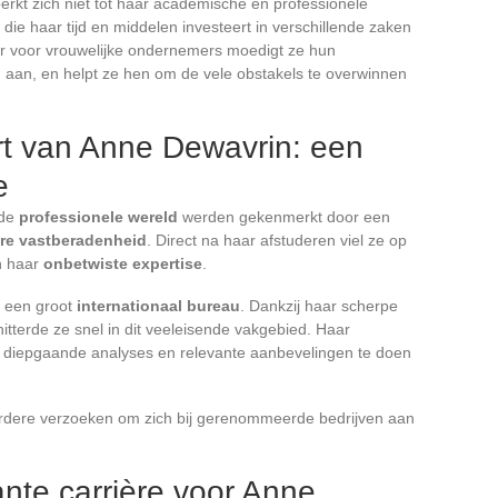
rkt zich niet tot haar academische en professionele
die haar tijd en middelen investeert in verschillende zaken
tor voor vrouwelijke ondernemers moedigt ze hun
g aan, en helpt ze hen om de vele obstakels te overwinnen
rt van Anne Dewavrin: een
e
 de
professionele wereld
werden gekenmerkt door een
re vastberadenheid
. Direct na haar afstuderen viel ze op
 haar
onbetwiste expertise
.
j een groot
internationaal bureau
. Dankzij haar scherpe
hitterde ze snel in dit veeleisende vakgebied. Haar
m diepgaande analyses en relevante aanbevelingen te doen
rdere verzoeken om zich bij gerenommeerde bedrijven aan
ante carrière voor Anne