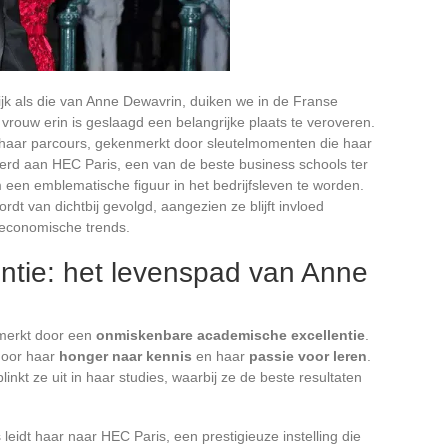
jk als die van Anne Dewavrin, duiken we in de Franse
rouw erin is geslaagd een belangrijke plaats te veroveren.
an haar parcours, gekenmerkt door sleutelmomenten die haar
erd aan HEC Paris, een van de beste business schools ter
een emblematische figuur in het bedrijfsleven te worden.
wordt van dichtbij gevolgd, aangezien ze blijft invloed
e economische trends.
ntie: het levenspad van Anne
nmerkt door een
onmiskenbare academische excellentie
.
 door haar
honger naar kennis
en haar
passie voor leren
.
nkt ze uit in haar studies, waarbij ze de beste resultaten
leidt haar naar HEC Paris, een prestigieuze instelling die