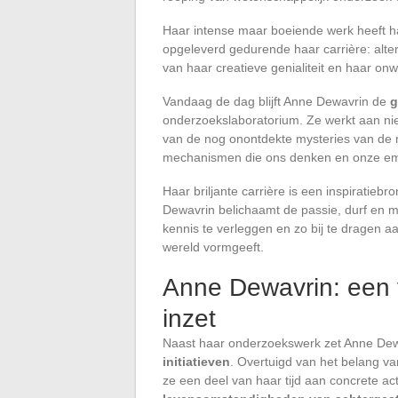
Haar intense maar boeiende werk heeft ha
opgeleverd gedurende haar carrière: alte
van haar creatieve genialiteit en haar on
Vandaag de dag blijft Anne Dewavrin de
g
onderzoekslaboratorium. Ze werkt aan nieu
van de nog onontdekte mysteries van de m
mechanismen die ons denken en onze em
Haar briljante carrière is een inspiratieb
Dewavrin belichaamt de passie, durf en 
kennis te verleggen en zo bij te dragen 
wereld vormgeeft.
Anne Dewavrin: een v
inzet
Naast haar onderzoekswerk zet Anne Dewa
initiatieven
. Overtuigd van het belang va
ze een deel van haar tijd aan concrete act