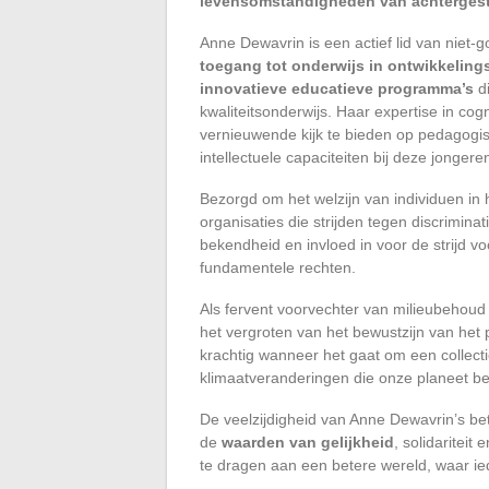
levensomstandigheden van achterges
Anne Dewavrin is een actief lid van niet-
toegang tot onderwijs in ontwikkeling
innovatieve educatieve programma’s
di
kwaliteitsonderwijs. Haar expertise in co
vernieuwende kijk te bieden op pedagogi
intellectuele capaciteiten bij deze jonger
Bezorgd om het welzijn van individuen in 
organisaties die strijden tegen discrimina
bekendheid en invloed in voor de strijd v
fundamentele rechten.
Als fervent voorvechter van milieubehoud s
het vergroten van het bewustzijn van het
krachtig wanneer het gaat om een collect
klimaatveranderingen die onze planeet be
De veelzijdigheid van Anne Dewavrin’s be
de
waarden van gelijkheid
, solidariteit
te dragen aan een betere wereld, waar iede