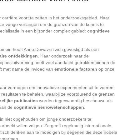
carrière voort te zetten in het onderzoeksgebied. Haar
ar vurige verlangen om de grenzen van de kennis te
ecialisatie in een bijzonder complex gebied:
cognitieve
domein heeft Anne Dewavrin zich gevestigd als een
aire ontdekkingen
. Haar onderzoek naar de
bij besluitvorming heeft veel aandacht getrokken binnen de
t met name de invloed van
emotionele factoren
op onze
aar vermogen om innovatieve experimenten uit te voeren,
 resultaten te behalen, waarbij ze voortdurend de grenzen
lijke publicaties
worden tegenwoordig beschouwd als
 van de
cognitieve neurowetenschappen
.
in niet opgehouden om jonge onderzoekers te
orbeeld willen volgen. Ze geeft regelmatig internationale
ritisch denken aan te moedigen bij degenen die deze nobele
 omarmen.