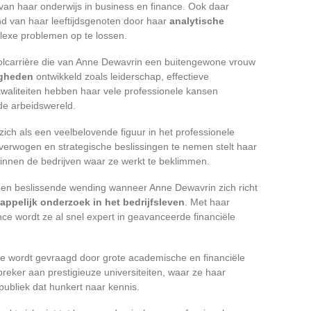
 van haar onderwijs in business en finance. Ook daar
nd van haar leeftijdsgenoten door haar
analytische
xe problemen op te lossen.
hoolcarrière die van Anne Dewavrin een buitengewone vrouw
igheden
ontwikkeld zoals leiderschap, effectieve
aliteiten hebben haar vele professionele kansen
de arbeidswereld.
ich als een veelbelovende figuur in het professionele
erwogen en strategische beslissingen te nemen stelt haar
binnen de bedrijven waar ze werkt te beklimmen.
 een beslissende wending wanneer Anne Dewavrin zich richt
ppelijk onderzoek in het bedrijfsleven
. Met haar
e wordt ze al snel expert in geavanceerde financiële
ze wordt gevraagd door grote academische en financiële
spreker aan prestigieuze universiteiten, waar ze haar
ubliek dat hunkert naar kennis.