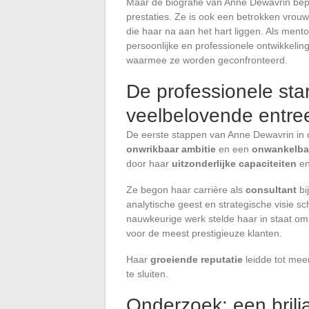
Maar de biografie van Anne Dewavrin bepe
prestaties. Ze is ook een betrokken vrouw 
die haar na aan het hart liggen. Als men
persoonlijke en professionele ontwikkelin
waarmee ze worden geconfronteerd.
De professionele sta
veelbelovende entre
De eerste stappen van Anne Dewavrin in
onwrikbaar ambitie
en een
onwankelba
door haar
uitzonderlijke capaciteiten
en
Ze begon haar carrière als
consultant
bi
analytische geest en strategische visie sc
nauwkeurige werk stelde haar in staat o
voor de meest prestigieuze klanten.
Haar
groeiende reputatie
leidde tot mee
te sluiten.
Onderzoek: een brilj