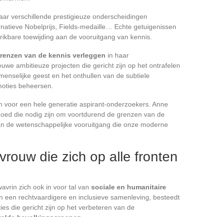
ar verschillende prestigieuze onderscheidingen
rnatieve Nobelprijs, Fields-medaille… Echte getuigenissen
wrikbare toewijding aan de vooruitgang van kennis.
renzen van de kennis verleggen
in haar
we ambitieuze projecten die gericht zijn op het ontrafelen
enselijke geest en het onthullen van de subtiele
oties beheersen.
ron voor een hele generatie aspirant-onderzoekers. Anne
moed die nodig zijn om voortdurend de grenzen van de
aan de wetenschappelijke vooruitgang die onze moderne
rouw die zich op alle fronten
vrin zich ook in voor tal van
sociale en humanitaire
n een rechtvaardigere en inclusieve samenleving, besteedt
ies die gericht zijn op het verbeteren van de