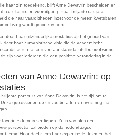
ie haar zijn toegekend, blijft Anne Dewavrin bescheiden en
 naar kennis en vooruitgang. Haar briljante carrière
jkheid die haar vaardigheden inzet voor de meest kwetsbaren
amenleving wordt geconfronteerd.
en door haar uitzonderlijke prestaties op het gebied van
 door haar humanistische visie die de academische
 gecombineerd met een vooraanstaande intellectueel wiens
ie zijn voor iedereen die een positieve verandering in de
ecten van Anne Dewavrin: op
staties
briljante parcours van Anne Dewavrin, is het tijd om te
. Deze gepassioneerde en vastberaden vrouw is nog niet
ggen.
 favoriete domein verdiepen. Ze is van plan een
ieuw perspectief zal bieden op de hedendaagse
r thema. Haar doel is om haar expertise te delen en het