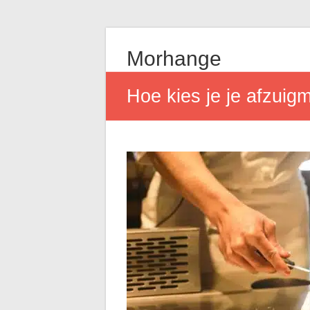
Morhange
Hoe kies je je afzuig