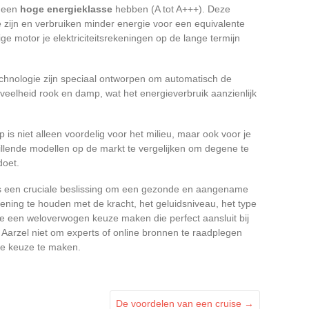
e een
hoge energieklasse
hebben (A tot A+++). Deze
e zijn en verbruiken minder energie voor een equivalente
ge motor je elektriciteitsrekeningen op de lange termijn
technologie zijn speciaal ontworpen om automatisch de
veelheid rook en damp, wat het energieverbruik aanzienlijk
 is niet alleen voordelig voor het milieu, maar ook voor je
llende modellen op de markt te vergelijken om degene te
doet.
 is een cruciale beslissing om een gezonde en aangename
ning te houden met de kracht, het geluidsniveau, het type
je een weloverwogen keuze maken die perfect aansluit bij
 Aarzel niet om experts of online bronnen te raadplegen
te keuze te maken.
De voordelen van een cruise
→