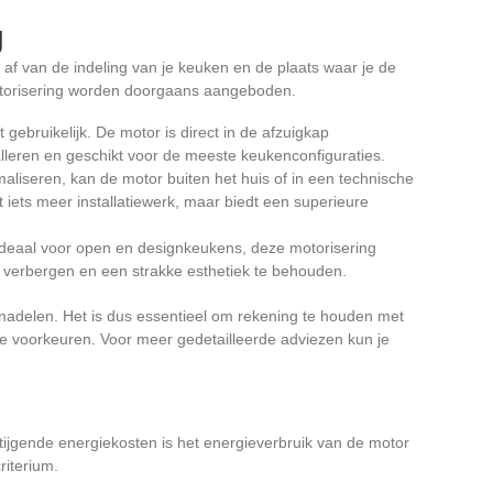
g
af van de indeling van je keuken en de plaats waar je de
 motorisering worden doorgaans aangeboden.
 gebruikelijk. De motor is direct in de afzuigkap
alleren en geschikt voor de meeste keukenconfiguraties.
maliseren, kan de motor buiten het huis of in een technische
t iets meer installatiewerk, maar biedt een superieure
Ideaal voor open en designkeukens, deze motorisering
 verbergen en een strakke esthetiek te behouden.
n nadelen. Het is dus essentieel om rekening te houden met
he voorkeuren. Voor meer gedetailleerde adviezen kun je
ijgende energiekosten is het energieverbruik van de motor
riterium.