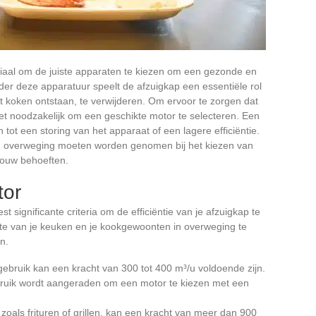
uciaal om de juiste apparaten te kiezen om een gezonde en
 deze apparatuur speelt de afzuigkap een essentiële rol
et koken ontstaan, te verwijderen. Om ervoor te zorgen dat
het noodzakelijk om een geschikte motor te selecteren. Een
 tot een storing van het apparaat of een lagere efficiëntie.
 in overweging moeten worden genomen bij het kiezen van
jouw behoeften.
tor
 significante criteria om de efficiëntie van je afzuigkap te
tte van je keuken en je kookgewoonten in overweging te
n.
gebruik kan een kracht van 300 tot 400 m³/u voldoende zijn.
ebruik wordt aangeraden om een motor te kiezen met een
zoals frituren of grillen, kan een kracht van meer dan 900