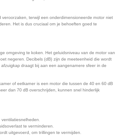
d veroorzaken, terwijl een onderdimensioneerde motor niet
deren. Het is dus cruciaal om je behoeften goed te
ige omgeving te koken. Het geluidsniveau van de motor van
 moet negeren. Decibels (dB) zijn de meeteenheid die wordt
le afzuigkap draagt bij aan een aangenamere sfeer in de
kamer of eetkamer is een motor die tussen de 40 en 60 dB
eer dan 70 dB overschrijden, kunnen snel hinderlijk
ventilatiesnelheden.
luidsoverlast te verminderen.
ordt uitgevoerd, om trillingen te vermijden.