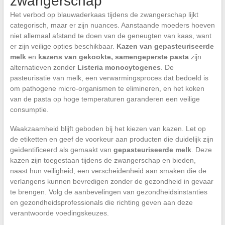
zwangerschap
Het verbod op blauwaderkaas tijdens de zwangerschap lijkt
categorisch, maar er zijn nuances. Aanstaande moeders hoeven
niet allemaal afstand te doen van de geneugten van kaas, want
er zijn veilige opties beschikbaar.
Kazen van gepasteuriseerde
melk
en
kazens van gekookte, samengeperste pasta
zijn
alternatieven zonder
Listeria monocytogenes
. De
pasteurisatie van melk, een verwarmingsproces dat bedoeld is
om pathogene micro-organismen te elimineren, en het koken
van de pasta op hoge temperaturen garanderen een veilige
consumptie.
Waakzaamheid blijft geboden bij het kiezen van kazen. Let op
de etiketten en geef de voorkeur aan producten die duidelijk zijn
geïdentificeerd als gemaakt van
gepasteuriseerde melk
. Deze
kazen zijn toegestaan tijdens de zwangerschap en bieden,
naast hun veiligheid, een verscheidenheid aan smaken die de
verlangens kunnen bevredigen zonder de gezondheid in gevaar
te brengen. Volg de aanbevelingen van gezondheidsinstanties
en gezondheidsprofessionals die richting geven aan deze
verantwoorde voedingskeuzes.