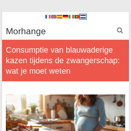
Morhange
Consumptie van blauwaderige
kazen tijdens de zwangerschap:
wat je moet weten