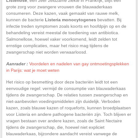
Listeriose
, een zeer zeldzame ziekte in Frankrijk, blijft een
grote zorg voor zwangere vrouwen die blauwaderkaas
consumeren. Deze kazen, vaak gemaakt van rauwe melk,
kunnen de bacterie
Listeria monocytogenes
bevatten. Bij
infectie treden symptomen zoals koorts en hoofdpijn op en de
behandeling vereist meestal de toediening van antibiotica.
Salmonellose, hoewel vaker voorkomend, leidt zelden tot
ernstige complicaties, maar het risico mag tijdens de
zwangerschap niet worden verwaarloosd.
Aanrader :
Voordelen en nadelen van gay ontmoetingsplekken
in Parijs: wat je moet weten
Het risico op besmetting door deze bacteriën leidt tot een
eenvoudige regel: vermijd de consumptie van blauwaderkaas
tijdens de zwangerschap. De relaties tussen zwangerschap en
niet-aanbevolen voedingsmiddelen zijn duidelijk. Verboden
kazen, zoals blauwe kazen of roqueforts, kunnen broedplaatsen
voor Listeria en andere pathogene bacteriën zijn. Toch blijven er
vragen bestaan over andere kazen, zoals de Saint Nectaire
tijdens de zwangerschap, die, hoewel niet expliciet
blauwaderkaas, bijzondere aandacht vereist vanwege de