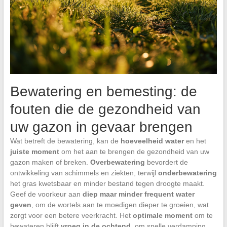
Bewatering en bemesting: de
fouten die de gezondheid van
uw gazon in gevaar brengen
Wat betreft de bewatering, kan de
hoeveelheid water
en het
juiste moment
om het aan te brengen de gezondheid van uw
gazon maken of breken.
Overbewatering
bevordert de
ontwikkeling van schimmels en ziekten, terwijl
onderbewatering
het gras kwetsbaar en minder bestand tegen droogte maakt.
Geef de voorkeur aan
diep maar minder frequent water
geven
, om de wortels aan te moedigen dieper te groeien, wat
zorgt voor een betere veerkracht. Het
optimale moment
om te
bewateren blijft
vroeg in de ochtend
, om snelle verdamping